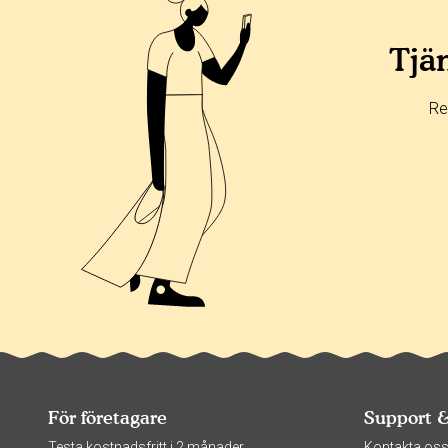
Tjän
Re
För företagare
Support 
Testa kostnadsfritt i 2 månader
Kontakta os