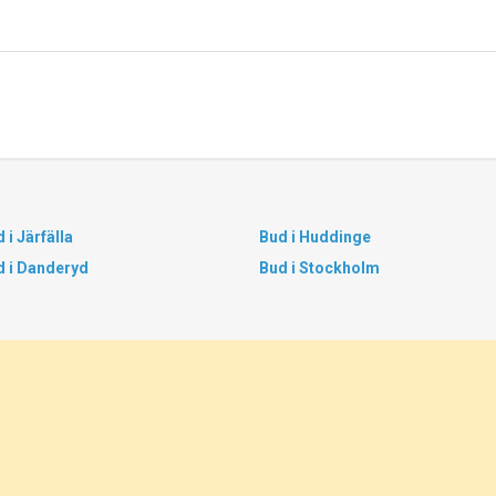
 i Järfälla
Bud i Huddinge
d i Danderyd
Bud i Stockholm