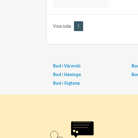
Visa sida:
1
Bud i Värmdö
Bud
Bud i Haninge
Bu
Bud i Sigtuna