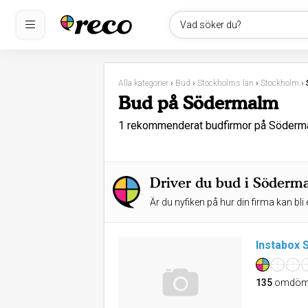
Vad söker du?
Alla kategorier
›
Bud
›
Stockholms län
›
Stockholm
›
Bud på Södermalm
1 rekommenderat budfirmor på Söderm
Driver du bud i Söderm
Är du nyfiken på hur din firma kan bli 
Instabox
135
omdöm