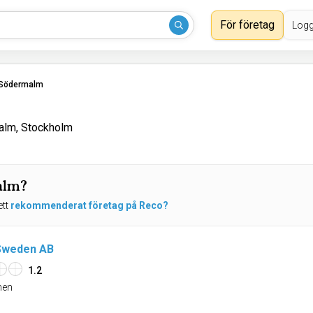
För företag
Logg
Södermalm
alm, Stockholm
alm?
ett
rekommenderat företag på Reco?
 Sweden AB
1.2
en