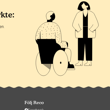
ykte:
en.
Följ Reco