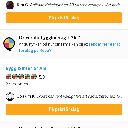
Kim G
:
Anlitade Kakelgubben AB till renovering av vårt badrum. Uppdraget de fick var att flytspackla, tätskikta, kakla, lägga klinker samt foga/mjukfog. Då vårt badrum är av speciell karaktär krävdes gedigen kundskap av dem vi anlitade, och vi blev inte besvikna. Tvärtemot blev vi positivt överraskade, blev bättre än vad vi trodde. De hade dessutom kunskap om Unidrain väggära golvränna, vilket inte alla företag har. Då detta var installerat hos oss var detta en stor fördel, då det krävs mer av montören i form av kunskap om vilka tätskikt som är godkända, samt att göra ett korrekt utförande av ju detta. De var lyhörda inför våra önskemål, tog till sig detta och berättade själva om sina förslag, för att tillsammans hitta rätt lösning. Kvalitetsdokumentet kom tillsammans med fakturan. Den genomgående känslan av Kakelgubben AB är Kvalitet, Kundbemötande och Kunskap. /Kim.
Få prisförslag
Driver du byggföretag i Ale?
Är du nyfiken på hur din firma kan bli ett
rekommenderat
företag på Reco?
Bygg & Interiör Ale
5.0
2
omdömen
Joakim K
:
Urban har varit väldigt lätt att samarbeta med, lätt att nå,flexibel,håller vad han har lovat. Väldigt nogrann med sitt arbete. Vi är väldigt nöjda och kan varmt rekommenderas.
Få prisförslag