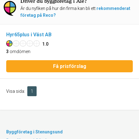
Driver du byggföretag i Ale?
Är du nyfiken på hur din firma kan bli ett
rekommenderat
företag på Reco?
Hyr65plus i Väst AB
1.0
3
omdömen
Få prisförslag
Visa sida:
1
Byggföretag i Stenungsund