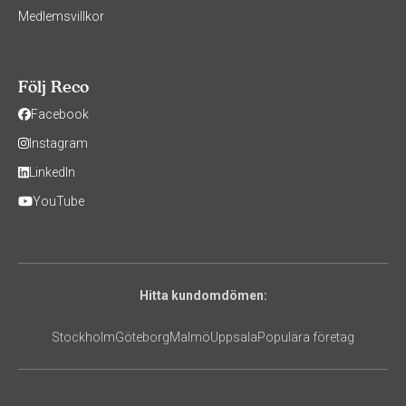
Medlemsvillkor
Följ Reco
Facebook
Instagram
LinkedIn
YouTube
Hitta kundomdömen:
Stockholm
Göteborg
Malmö
Uppsala
Populära företag