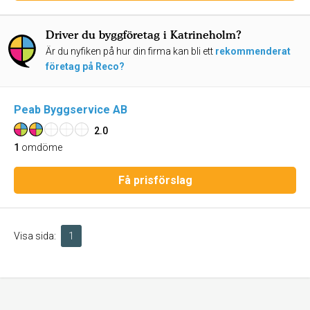
Driver du byggföretag i Katrineholm?
Är du nyfiken på hur din firma kan bli ett
rekommenderat
företag på Reco?
Peab Byggservice AB
2.0
1
omdöme
Få prisförslag
Visa sida:
1