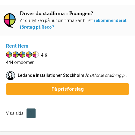
Driver du städfirma i Fruängen?
Är du nyfiken på hur din firma kan bli ett
rekommenderat
företag på Reco?
Rent Hem
4.6
444
omdömen
Ledande Installationer Stockholm A
:
Utförde städning på ett pågående projekt och det levererades som överenskommet. Nöjd med resultatet.
Få prisförslag
Visa sida:
1