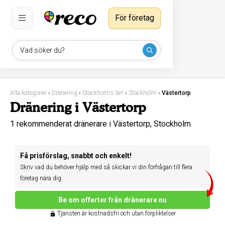
För företag
Vad söker du?
Alla kategorier
›
Dränering
›
Stockholms län
›
Stockholm
›
Västertorp
Dränering i Västertorp
1 rekommenderat dränerare i Västertorp, Stockholm
Få prisförslag, snabbt och enkelt!
Skriv vad du behöver hjälp med så skickar vi din förfrågan till flera
företag nära dig.
Be om offerter från dränerare nu
Tjänsten är kostnadsfri och utan förpliktelser