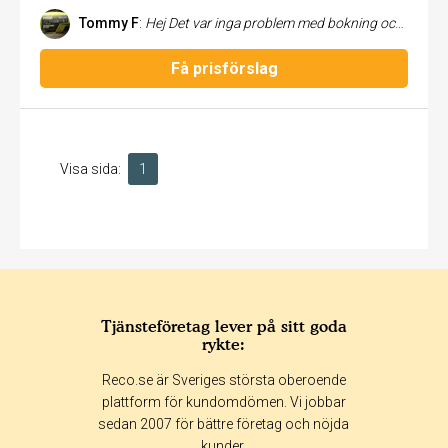
Tommy F
:
Hej Det var inga problem med bokning och det utförda arbetet vvs montören. kunde sak
Få prisförslag
Visa sida:
1
Tjänsteföretag lever på sitt goda
rykte:
Reco.se är Sveriges största oberoende
plattform för kundomdömen. Vi jobbar
sedan 2007 för bättre företag och nöjda
kunder.