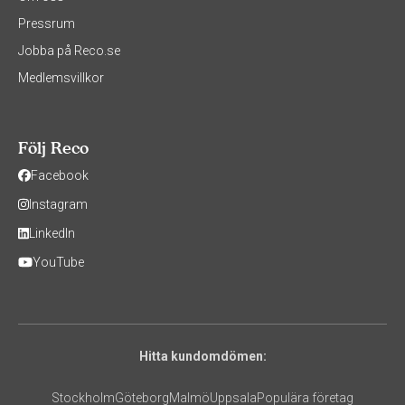
Pressrum
Jobba på Reco.se
Medlemsvillkor
Följ Reco
Facebook
Instagram
LinkedIn
YouTube
Hitta kundomdömen:
Stockholm
Göteborg
Malmö
Uppsala
Populära företag