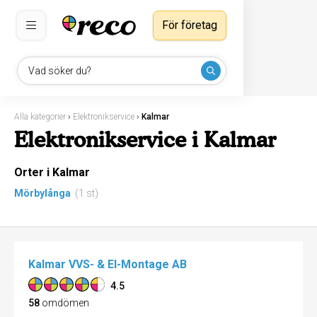
För företag
Vad söker du?
Alla kategorier
›
Elektronikservice
›
Kalmar
Elektronikservice i Kalmar
Orter i Kalmar
Mörbylånga
(1 st)
Kalmar VVS- & El-Montage AB
4.5
58
omdömen