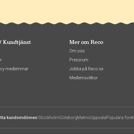
& Kundtjänst
Mer om Reco
s
Om oss
r
Pressrum
olicy medlemmar
Jobba på Reco.se
Medlemsvillkor
itta kundomdömen:
Stockholm
Göteborg
Malmö
Uppsala
Populära före