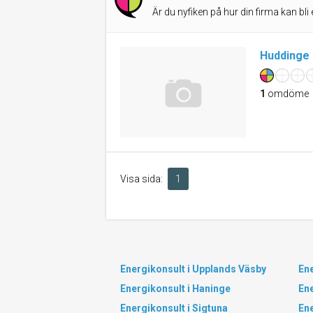
Är du nyfiken på hur din firma kan bli 
Huddinge 
1
omdöme
Visa sida:
1
Energikonsult i Upplands Väsby
Ene
Energikonsult i Haninge
Ene
Energikonsult i Sigtuna
En