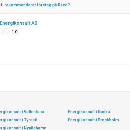
ett
rekommenderat företag på Reco?
Energikonsult AB
1.0
rgikonsult i Vallentuna
Energikonsult i Nacka
rgikonsult i Tyresö
Energikonsult i Stockholm
ergikonsult i Nynäshamn