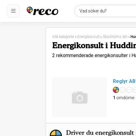
Vad söker du?
Alla kategorier
›
Energikonsult
›
Stockholms län
›
Hu
Energikonsult i Huddi
2 rekommenderade energikonsulter i 
Reglyr AB
1
omdöme
Driver du energikonsult