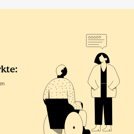
ykte:
en.