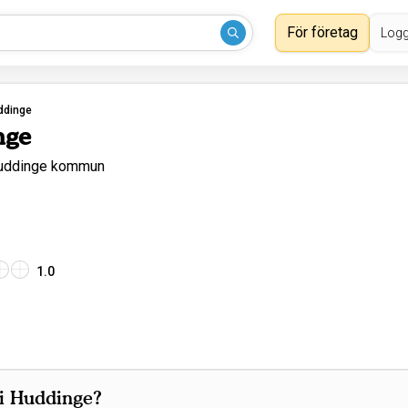
För företag
Logg
ddinge
nge
Huddinge kommun
1.0
 i Huddinge?