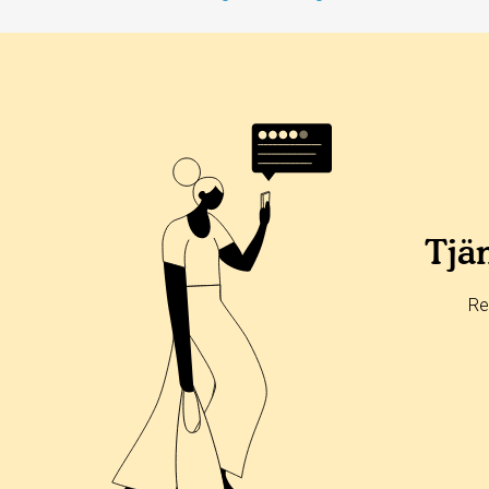
Tjän
Re