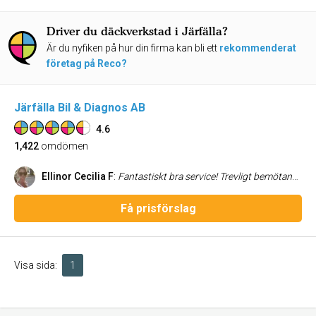
Driver du däckverkstad i Järfälla?
Är du nyfiken på hur din firma kan bli ett
rekommenderat
företag på Reco?
Järfälla Bil & Diagnos AB
4.6
1,422
omdömen
Ellinor Cecilia F
:
Fantastiskt bra service! Trevligt bemötande! Kommer absolut att anlita dem fler gånger i framtiden. Fick hjälp med allt från början till slut i ett garantiärende av en moped⭐️ Tack Johan för ditt engagemang!
Få prisförslag
Visa sida:
1