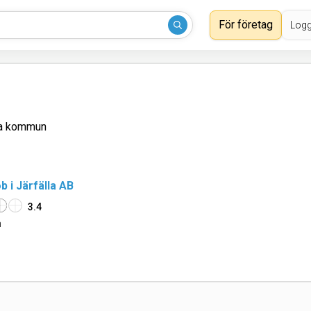
För företag
Logg
la kommun
 i Järfälla AB
3.4
n