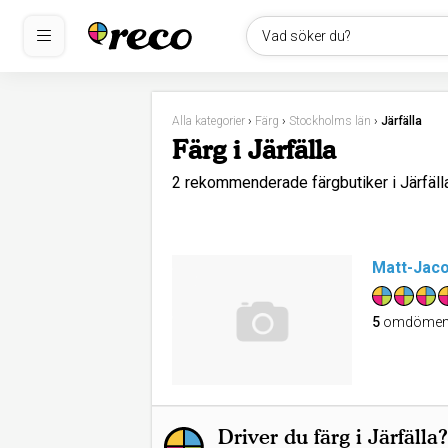
Vad söker du?
Alla kategorier
›
Färg
›
Stockholms län
›
Järfälla
Färg i Järfälla
2 rekommenderade färgbutiker i Järfäl
Matt-Jacob
5
omdöme
Driver du färg i Järfälla?