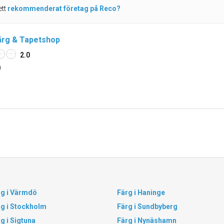
ett
rekommenderat företag på Reco?
ärg & Tapetshop
2.0
n
rg i Värmdö
Färg i Haninge
rg i Stockholm
Färg i Sundbyberg
g i Sigtuna
Färg i Nynäshamn