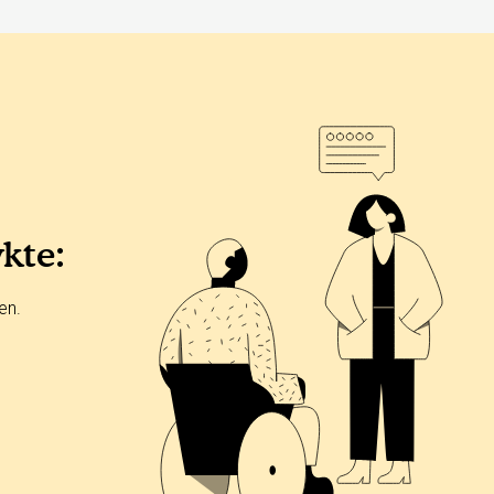
ykte:
en.