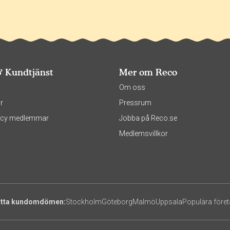
& Kundtjänst
Mer om Reco
s
Om oss
r
Pressrum
olicy medlemmar
Jobba på Reco.se
Medlemsvillkor
itta kundomdömen:
Stockholm
Göteborg
Malmö
Uppsala
Populära före