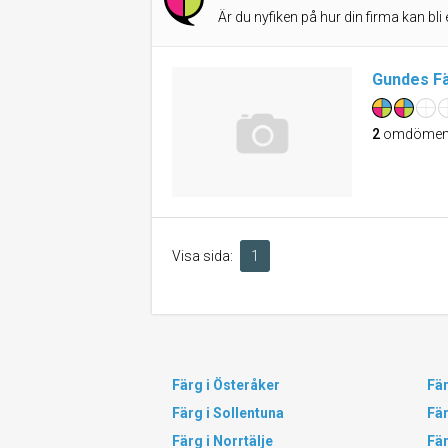
Är du nyfiken på hur din firma kan bli 
Gundes F
2
omdöme
Visa sida:
1
Färg i Österåker
Fä
Färg i Sollentuna
Fä
Färg i Norrtälje
Fär