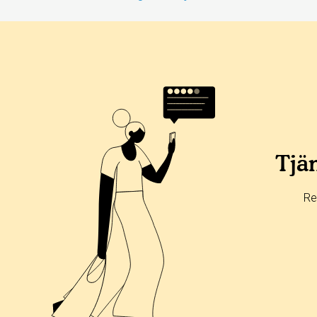
Tjän
Re