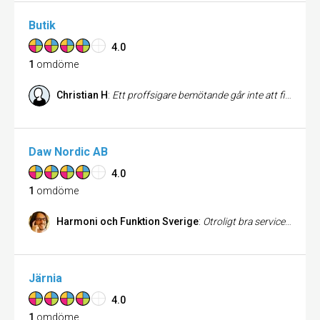
Butik
4.0
1
omdöme
Christian H
:
Ett proffsigare bemötande går inte att finna! Färganalyser utförs på ett kick och du får tips som gör att tom den ohändige kan skapa underverk.
Daw Nordic AB
4.0
1
omdöme
Harmoni och Funktion Sverige
:
Otroligt bra service och hög kunskap. Jag handlar alltid färg här.
Järnia
4.0
1
omdöme