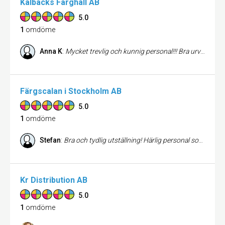
Kålbäcks Färghall AB
5.0
1
omdöme
Anna K
:
Mycket trevlig och kunnig personal!!! Bra urval av tapeter och färg.
Färgscalan i Stockholm AB
5.0
1
omdöme
Stefan
:
Bra och tydlig utställning! Härlig personal som kunde hjälpa mig med mina frågor! Bra priser och jag kan varmt rekomendera deras produkter!
Kr Distribution AB
5.0
1
omdöme