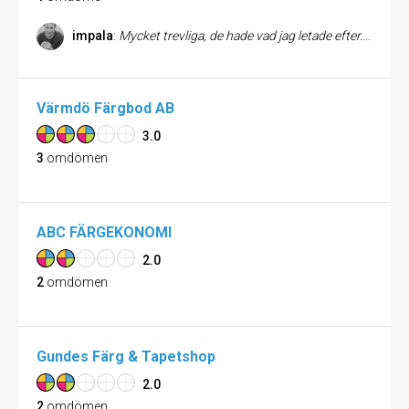
impala
:
Mycket trevliga, de hade vad jag letade efter. Hit åker jag gärna igen!
Värmdö Färgbod AB
3.0
3
omdömen
ABC FÄRGEKONOMI
2.0
2
omdömen
Gundes Färg & Tapetshop
2.0
2
omdömen