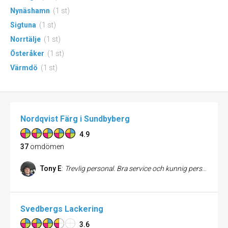
Nynäshamn
(1 st)
Sigtuna
(1 st)
Norrtälje
(1 st)
Österåker
(1 st)
Värmdö
(1 st)
Nordqvist Färg i Sundbyberg
4.9
37
omdömen
Tony E
:
Trevlig personal. Bra service och kunnig personal. Jag köper färg och tapeter där och minna andstälda gör det samma. Alla tycker om att handla där.
Svedbergs Lackering
3.6