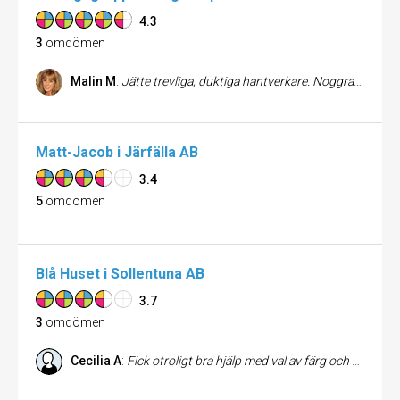
4.3
3
omdömen
Malin M
:
Jätte trevliga, duktiga hantverkare. Noggrant utfört jobb. Skulle inte tveka att anlita dem igen. Rekommenderar dem till alla som behöver hjälp med målning, kök, badrum, tapetsering, golvslipning, trapprenovering mm.
Matt-Jacob i Järfälla AB
3.4
5
omdömen
Blå Huset i Sollentuna AB
3.7
3
omdömen
Cecilia A
:
Fick otroligt bra hjälp med val av färg och kulör.