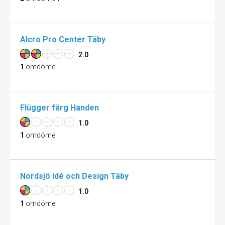
Alcro Pro Center Täby
2.0
1
omdöme
Flügger färg Handen
1.0
1
omdöme
Nordsjö Idé och Design Täby
1.0
1
omdöme