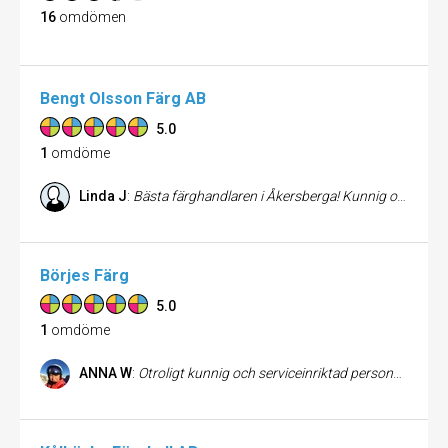
16
omdömen
Bengt Olsson Färg AB
5.0
1
omdöme
Linda J
:
Bästa färghandlaren i Åkersberga! Kunnig och hjälpsam personal som alltid tar sig tid att hjälpa på bästa sätt. Ovanligt att ALLA anställda är så bra på ett och samma ställe!
Börjes Färg
5.0
1
omdöme
ANNA W
:
Otroligt kunnig och serviceinriktad personal. De tog sig tid att lyssna på vad jag var ute efter och hjälpte mig sen att hitta kulörer som var exakt vad jag var ute efter.