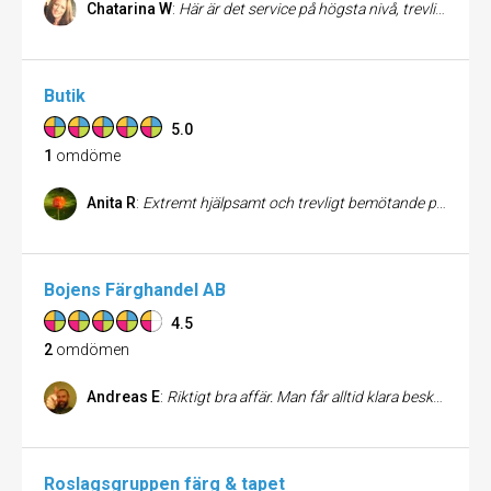
Chatarina W
:
Här är det service på högsta nivå, trevliga och tillmötesgående. De gjorde min son otroligt glad:) Här kommer vi att handla igen.
Butik
5.0
1
omdöme
Anita R
:
Extremt hjälpsamt och trevligt bemötande på Flugger färg i Norrtälje. De blandar till precis den färg man vill ha.
Bojens Färghandel AB
4.5
2
omdömen
Andreas E
:
Riktigt bra affär. Man får alltid klara besked om hur man ska göra och inte göra, och vad man ska använda för produkt. En av de få färghandlarna som faktiskt vet något om måleri och om produkterna. Fast som förra talaren antydde: det kan vara lång kö och ta tid.
Roslagsgruppen färg & tapet