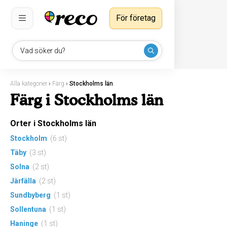
För företag
Vad söker du?
Alla kategorier
›
Färg
›
Stockholms län
Färg i Stockholms län
Orter i Stockholms län
Stockholm
(6 st)
Täby
(3 st)
Solna
(2 st)
Järfälla
(2 st)
Sundbyberg
(1 st)
Sollentuna
(1 st)
Haninge
(1 st)