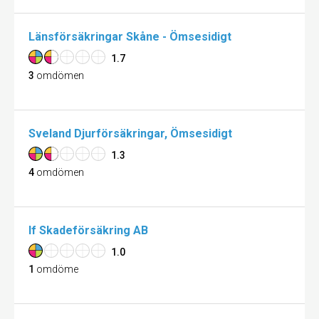
Länsförsäkringar Skåne - Ömsesidigt
1.7
3
omdömen
Sveland Djurförsäkringar, Ömsesidigt
1.3
4
omdömen
If Skadeförsäkring AB
1.0
1
omdöme