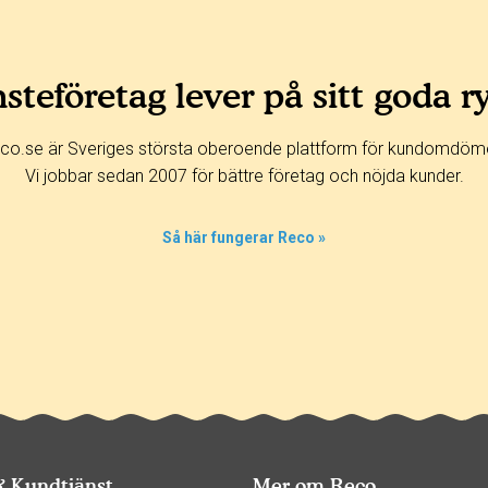
steföretag lever på sitt goda r
co.se är Sveriges största oberoende plattform för kundomdöm
Vi jobbar sedan 2007 för bättre företag och nöjda kunder.
Så här fungerar Reco »
& Kundtjänst
Mer om Reco