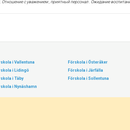
:
Отношение с уважением , приятный персонал . Ожидание воспитание обучения ребенка , соответствует . Ребено
skola i Vallentuna
Förskola i Österåker
skola i Lidingö
Förskola i Järfälla
skola i Täby
Förskola i Sollentuna
rskola i Nynäshamn