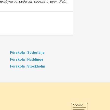
к доволен садиком , нам нравиться , ходит туда с удовольствием .
Förskola i Södertälje
Förskola i Huddinge
Förskola i Stockholm