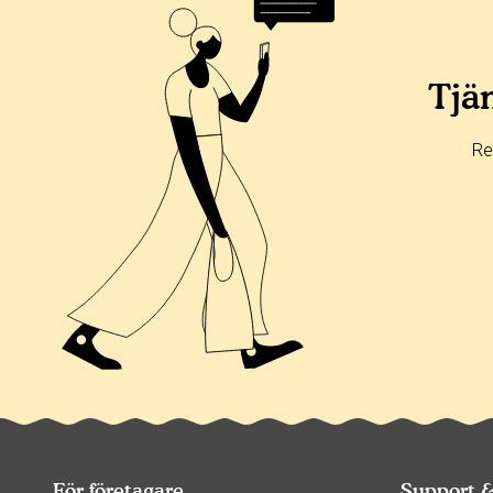
Tjän
Re
För företagare
Support 