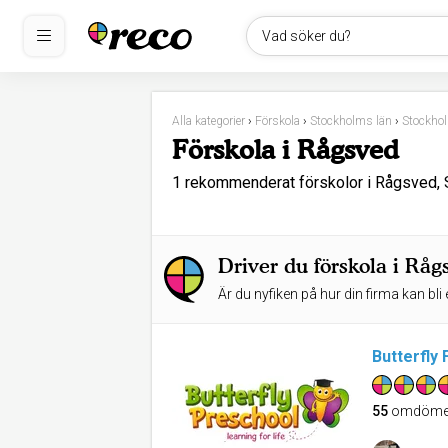
Vad söker du?
Alla kategorier
›
Förskola
›
Stockholms län
›
Stockho
Förskola i Rågsved
1 rekommenderat förskolor i Rågsved,
Driver du förskola i Råg
Är du nyfiken på hur din firma kan bli 
Butterfly
55
omdöme