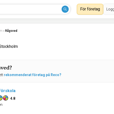
För företag
Logg
lm
›
Rågsved
 Stockholm
sved?
ett
rekommenderat företag på Reco?
 Förskola
4.8
n