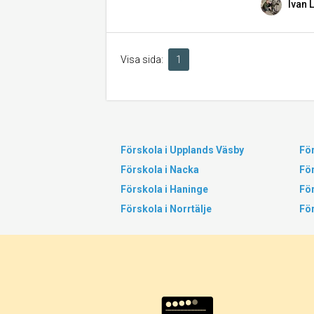
Ivan L
Visa sida:
1
Förskola i Upplands Väsby
För
Förskola i Nacka
För
Förskola i Haninge
För
Förskola i Norrtälje
Fö