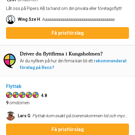
Låt oss på Pipers AB ta hand om din privata eller företagsflytt!
Wing Sze H
:
Aaaaaaaaaaaaaaaaaaaaaaaaaaaaaaaaaa
Få prisförslag
Driver du flyttfirma i Kungsholmen?
Är du nyfiken på hur din firma kan bli ett
rekommenderat
företag på Reco?
Flyttab
4.8
9
omdömen
Lars G
:
Flyttab kom exakt på överenskommen tid och mycket tillmötesgående löste de flytten. Två soffor skulle flyttas till en annan adress än flyttadressen och de löste detta på ett ypperligt sätt. Kanske inte billigaste flytten, men med fast pris och professionellt utförande definitivt värt pengarna! Jag kan varmt rekommendera Flyttab!
Få prisförslag