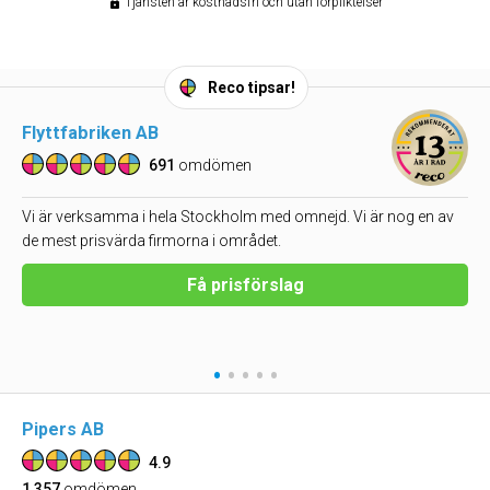
Tjänsten är kostnadsfri och utan förpliktelser
Reco tipsar!
Flyttfabriken AB
691
omdömen
Vi är verksamma i hela Stockholm med omnejd. Vi är nog en av
de mest prisvärda firmorna i området.
Få prisförslag
•
•
•
•
•
Pipers AB
4.9
1,357
omdömen