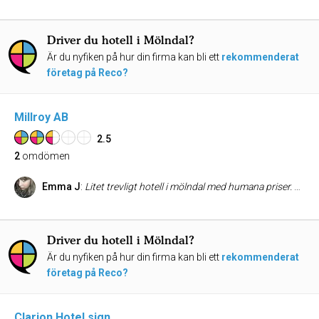
Driver du hotell i Mölndal?
Är du nyfiken på hur din firma kan bli ett
rekommenderat
företag på Reco?
Millroy AB
2.5
2
omdömen
Emma J
:
Litet trevligt hotell i mölndal med humana priser. Enklare kvällsmat ingår samt en bra frukost. Trevlig personal och bra service. Rummen håller bra standard utan något överdåd. Ett extra + för den fria kvällsmaten som skapar en trevlig stämmning i matsalen.
Driver du hotell i Mölndal?
Är du nyfiken på hur din firma kan bli ett
rekommenderat
företag på Reco?
Clarion Hotel sign