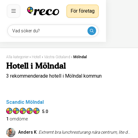
För företag
Vad söker du?
Alla kategorier
›
Hotell
›
Västra Götaland
›
Mölndal
Hotell i Mölndal
3 rekommenderade hotell i Mölndal kommun
Scandic Mölndal
5.0
1
omdöme
Anders K
:
Extremt bra lunchresturang nära centrum, lite dyrare än vanligt men väl värt pengarna, Proffessionell personal som om det vore en krog av lite lyxigare slag som man besökte, Riktigt bra mat, 2-3 olika rätter att välja mellan, alltid en god efterrätt och kaka efter maten.