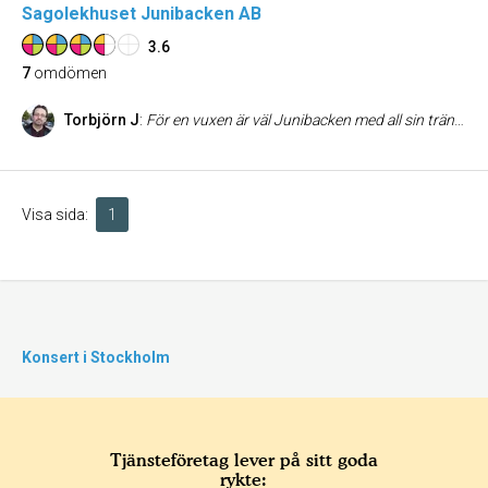
Sagolekhuset Junibacken AB
3.6
7
omdömen
Torbjörn J
:
För en vuxen är väl Junibacken med all sin trängsel inte värt mer än en tvåa eller trea. Men för barnen är det en klar femma. Och det är väl ändå barnens åsikter som ska spela störst roll då man åker till ett sånt här ställe. Ett plus för chokladpengarna pippi delar ut.
Visa sida:
1
Konsert i Stockholm
Tjänsteföretag lever på sitt goda
rykte: