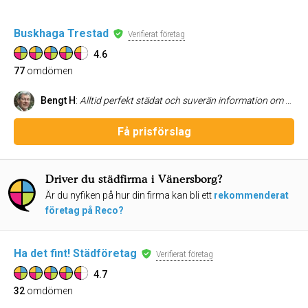
Buskhaga Trestad
Verifierat företag
4.6
77
omdömen
Bengt H
:
Alltid perfekt städat och suverän information om det skulle bli någon avvikelse från det överenskomna. Mycket trevlig personal.
Få prisförslag
Driver du städfirma i Vänersborg?
Är du nyfiken på hur din firma kan bli ett
rekommenderat
företag på Reco?
Ha det fint! Städföretag
Verifierat företag
4.7
32
omdömen