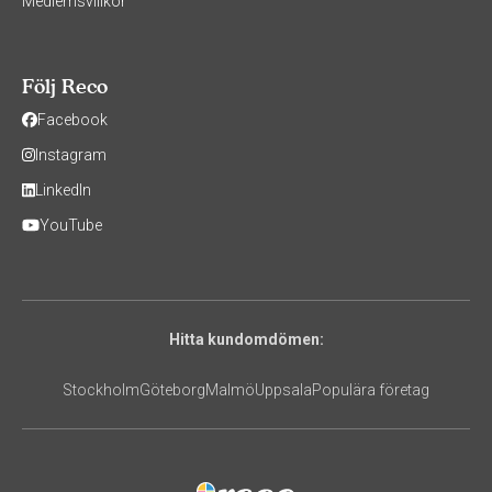
Medlemsvillkor
Följ Reco
Facebook
Instagram
LinkedIn
YouTube
Hitta kundomdömen:
Stockholm
Göteborg
Malmö
Uppsala
Populära företag