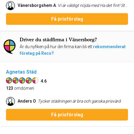
Vänersborgshem A
:
Vi är väldigt nöjda med Ha det fint! Städföretag. Man kan alltid lita på att resultatet blir rent, snyggt och fräscht!
Få prisförslag
Driver du städfirma i Vänersborg?
Är du nyfiken på hur din firma kan bli ett
rekommenderat
företag på Reco?
Agnetas Städ
4.6
123
omdömen
Anders O
:
Tycker städningen är bra och ganska prisvärd.
Få prisförslag