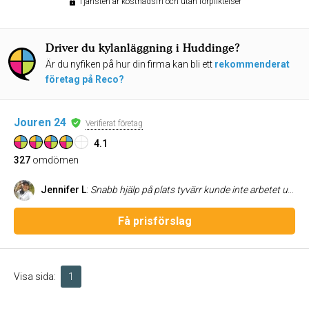
Tjänsten är kostnadsfri och utan förpliktelser
Driver du kylanläggning i Huddinge?
Är du nyfiken på hur din firma kan bli ett
rekommenderat
företag på Reco?
Jouren 24
Verifierat företag
4.1
327
omdömen
Jennifer L
:
Snabb hjälp på plats tyvärr kunde inte arbetet utföras då det var en annan åtgärd som behövdes göras. Men servicen var bra
Få prisförslag
Visa sida:
1