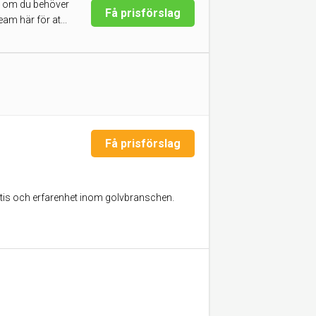
tt om du behöver
Få prisförslag
eam här för at...
Få prisförslag
pertis och erfarenhet inom golvbranschen.