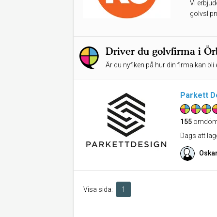
Vi erbjud
Få prisförslag
golvslipn
Driver du golvfirma i Ö
Är du nyfiken på hur din firma kan bli 
Parkett D
155
omdöm
Dags att läg
Oskar
Visa sida:
1