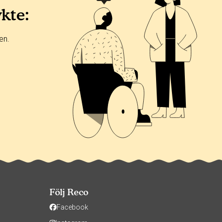
ykte:
en.
Följ Reco
Facebook