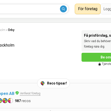
För företag
Logg
holm
›
Örby
Få prisförslag, 
Skriv vad du behöver 
tockholm
företag nära dig.
Be om 
Tjänste
Reco tipsar!
ppen AB
Verifierat företag
987
recos