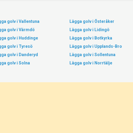
ga golv i Vallentuna
Lägga golv i Österåker
gga golv i Värmdö
Lägga golv i Lidingö
gga golv i Huddinge
Lägga golv i Botkyrka
ga golv i Tyresö
Lägga golv i Upplands-Bro
gga golv i Danderyd
Lägga golv i Sollentuna
ga golv i Solna
Lägga golv i Norrtälje