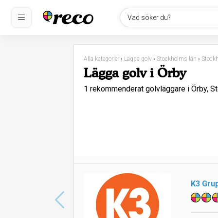
Vad söker du?
Alla kategorier
›
Lägga golv
›
Stockholms län
›
Stock
Lägga golv i Örby
1 rekommenderat golvläggare i Örby, S
K3 Gru