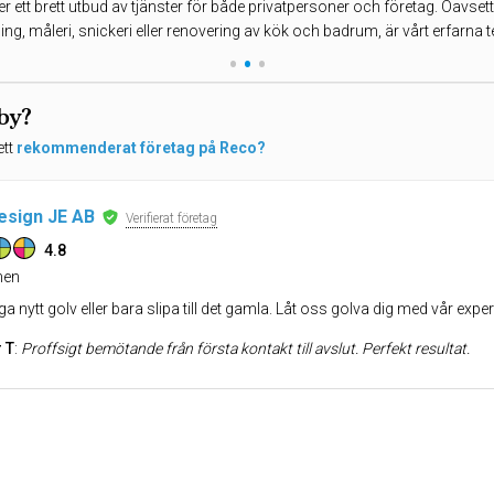
er ett brett utbud av tjänster för både privatpersoner och företag. Oavse
ing, måleri, snickeri eller renovering av kök och badrum, är vårt erfarna t
•
•
•
rby?
ett
rekommenderat företag på Reco?
esign JE AB
Verifierat företag
4.8
en
ga nytt golv eller bara slipa till det gamla. Låt oss golva dig med vår ex
 T
:
Proffsigt bemötande från första kontakt till avslut. Perfekt resultat.