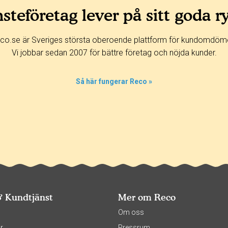
steföretag lever på sitt goda r
co.se är Sveriges största oberoende plattform för kundomdöm
Vi jobbar sedan 2007 för bättre företag och nöjda kunder.
Så här fungerar Reco »
& Kundtjänst
Mer om Reco
s
Om oss
r
Pressrum