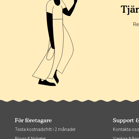
Tjän
Re
För företagare
Support 
Testa kostnadsfritt i 2 månader
Kontakta os
Blogg & Nyheter
Vanliga frågo