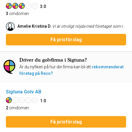
3.0
3
omdömen
Amelie Kristina D
:
Vi är otroligt nöjda med företaget som renoverade vårt badrum. Arbetet är mycket väl utfört och resultatet blev precis som vi hoppades. Under resans gång uppstod några mindre problem, men inget som berodde på företaget – och de hanterade situationerna på ett professionellt, lösningsorienterat och lugnt sätt. Kommunikation, bemötande och kvalitet har varit på topp från start till mål. Vi kan varmt rekommendera dem!
Få prisförslag
Driver du golvfirma i Sigtuna?
Är du nyfiken på hur din firma kan bli ett
rekommenderat
företag på Reco?
Sigtuna Golv AB
1.0
2
omdömen
Få prisförslag