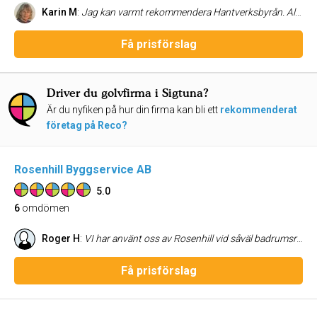
Karin M
:
Jag kan varmt rekommendera Hantverksbyrån. Allt gick bra i vår kök+lägenhetsrenovering och vi är mycket nöjda. Finfin kommunikation och mycket trevliga killar. Jag kommer att anlita dom igen.
Få prisförslag
Driver du golvfirma i Sigtuna?
Är du nyfiken på hur din firma kan bli ett
rekommenderat
företag på Reco?
Rosenhill Byggservice AB
5.0
6
omdömen
Roger H
:
VI har använt oss av Rosenhill vid såväl badrumsrenovering som uterumbyggnation och förrådsisolering och vi har varit supernöjda alla gånger. Tillmötesgående, smidiga att ha att göra med. Mycket lyhörda och anpassningsbara om vi vill ändra på saker under processens gång, och kan också komma med tips och idéer som är praktiska och smidiga. Roger & Lotta
Få prisförslag