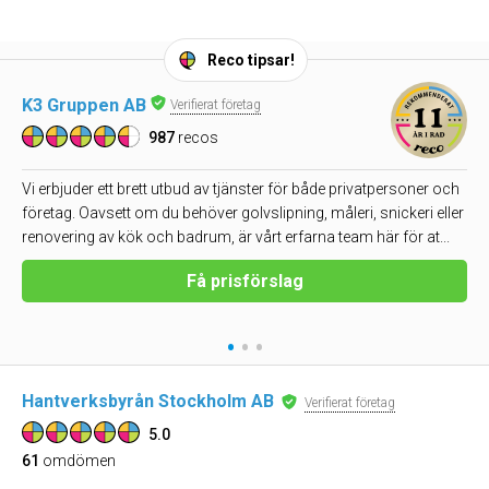
Reco tipsar!
K3 Gruppen AB
Verifierat företag
987
recos
Vi erbjuder ett brett utbud av tjänster för både privatpersoner och
företag. Oavsett om du behöver golvslipning, måleri, snickeri eller
renovering av kök och badrum, är vårt erfarna team här för at...
Få prisförslag
•
•
•
Hantverksbyrån Stockholm AB
Verifierat företag
5.0
61
omdömen