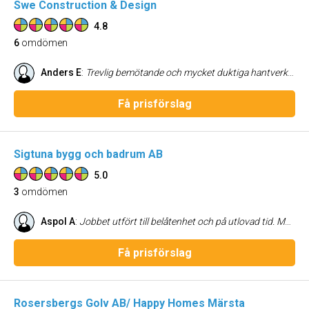
Swe Construction & Design
4.8
6
omdömen
Anders E
:
Trevlig bemötande och mycket duktiga hantverkare. Bra tidsplanering, mycket väl utfört arbete, har försökt och lyckats hålla en bra prisnivå. Kommer att anlita dem i fortsättningen. Anders Ekfalk
Få prisförslag
Sigtuna bygg och badrum AB
5.0
3
omdömen
Aspol A
:
Jobbet utfört till belåtenhet och på utlovad tid. Mycket nöjd. Kan verkligen rekommendera.
Få prisförslag
Rosersbergs Golv AB/ Happy Homes Märsta