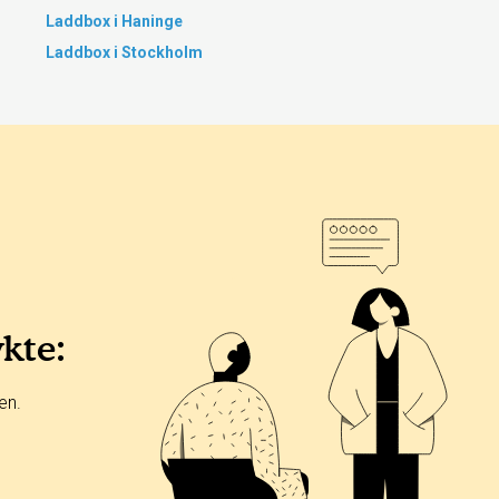
Laddbox i Haninge
Laddbox i Stockholm
ykte:
en.