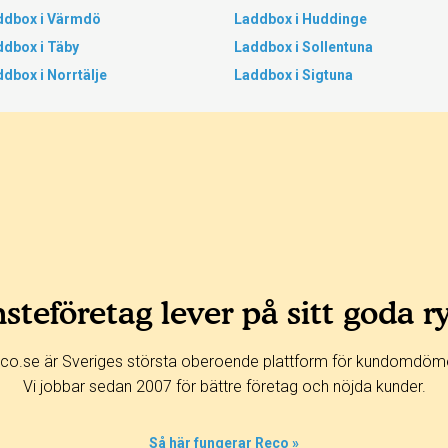
ddbox i Värmdö
Laddbox i Huddinge
ddbox i Täby
Laddbox i Sollentuna
dbox i Norrtälje
Laddbox i Sigtuna
steföretag lever på sitt goda r
co.se är Sveriges största oberoende plattform för kundomdöm
Vi jobbar sedan 2007 för bättre företag och nöjda kunder.
Så här fungerar Reco »