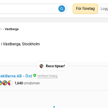
För företag
Logg
lm
›
Västberga
 i Västberga, Stockholm
Reco tipsar!
killarna AB - Öst
Verifierat företag
1,640
omdömen
•