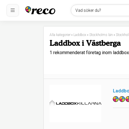
Vad söker du?
Alla kategorier
›
Laddbox
›
Stockholms län
›
Stockho
Laddbox i Västberga
1 rekommenderat företag inom laddbox
Laddbox