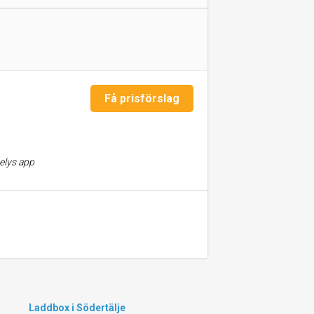
Få prisförslag
nelys app
Laddbox i Södertälje