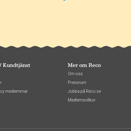
& Kundtjänst
Mer om Reco
s
Om oss
r
Pressrum
olicy medlemmar
Jobba på Reco.se
Medlemsvillkor