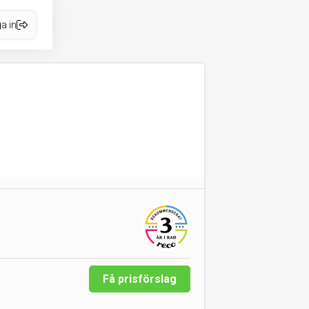
a in
Få prisförslag