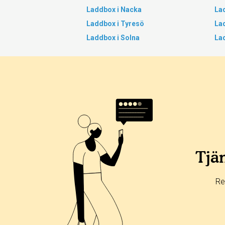
Laddbox i Nacka
La
Laddbox i Tyresö
La
Laddbox i Solna
Lad
Tjän
Re