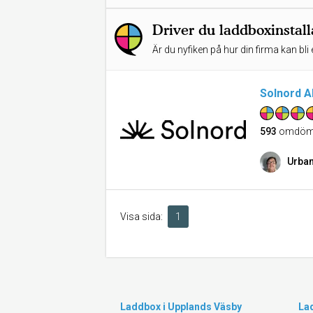
Driver du laddboxinstall
Är du nyfiken på hur din firma kan bli 
Solnord A
593
omdöm
Urban
Visa sida:
1
Laddbox i Upplands Väsby
Lad