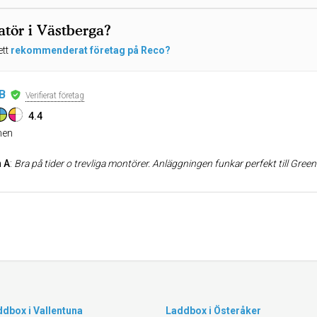
atör i Västberga?
ett
rekommenderat företag på Reco?
B
Verifierat företag
4.4
en
 A
:
Bra på tider o trevliga montörer. Anläggningen funkar perfekt till Gree
dbox i Vallentuna
Laddbox i Österåker