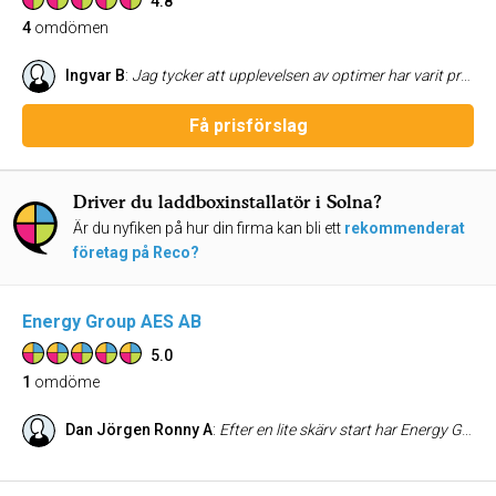
4.8
4
omdömen
Ingvar B
:
Jag tycker att upplevelsen av optimer har varit proffsig har fått bra teknisk support
Få prisförslag
Driver du laddboxinstallatör i Solna?
Är du nyfiken på hur din firma kan bli ett
rekommenderat
företag på Reco?
Energy Group AES AB
5.0
1
omdöme
Dan Jörgen Ronny A
:
Efter en lite skärv start har Energy Group Aes AB visat sig verkligen hjälpsamma, både vad gäller att lösa mina problem med batteriet och kringutrustning (som inte de levererat), Kort sagt, de tar ansvar för helheten och är hjälpsamma på alla sätt för att lösa problemet och har till och med utlovat ekonomisk hjälp för att täcka de inkomster jag missar på grund av att batteriet inte kan leverera ström till min elleverantör.