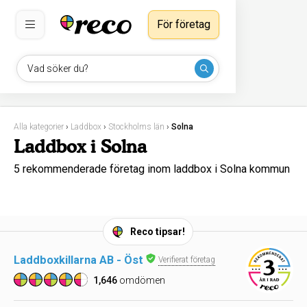
För företag
Vad söker du?
Alla kategorier
›
Laddbox
›
Stockholms län
›
Solna
Laddbox i Solna
5 rekommenderade företag inom laddbox i Solna kommun
Reco tipsar!
Laddboxkillarna AB - Öst
Verifierat företag
1,646
omdömen