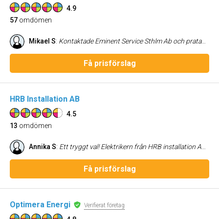
4.9
57
omdömen
Mikael S
:
Kontaktade Eminent Service Sthlm Ab och pratade med Tolga Erdogan om mitt problem. Då det blev en dubbelbokning så avbokade jag ESS då en elektriker fanns i närområdet. Tolga var väldigt proffessionell och besvarade alla mina frågor trots att det var after work hours och gav mig några rådiga tips dessutom. Kan starkt rekommendera Tolga då han är väldigt kunnig och dessutom går way and beyond i sin service till sina kunder. 5+ Med vänlig hälsning, Mikael Süstler
Få prisförslag
HRB Installation AB
4.5
13
omdömen
Annika S
:
Ett tryggt val! Elektrikern från HRB installation AB var den bästa upplevelsen i mitt projekt - ställde frågor vid oklarheter, kom med förslag på förbättringar och gav ett väldigt kompetent intryck:) Skulle absolut anlita igen. Bygg hanterades av HRB service och det är en annan historia…
Få prisförslag
Optimera Energi
Verifierat företag