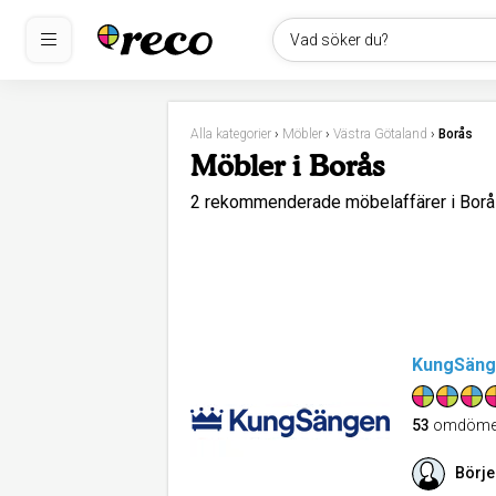
Vad söker du?
Alla kategorier
›
Möbler
›
Västra Götaland
›
Borås
Möbler i Borås
2 rekommenderade möbelaffärer i Bo
KungSäng
53
omdöme
Börje