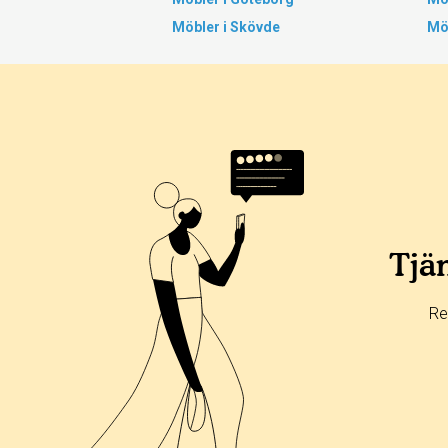
Möbler i Skövde
Mö
Tjän
Re