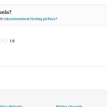
Borås?
ett
rekommenderat företag på Reco?
1.0
bler i Mölndal
Möbler i Kungälv