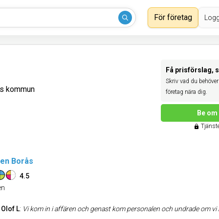
För företag
Logg
Få prisförslag, 
Skriv vad du behöver 
rås kommun
företag nära dig.
Be om 
Tjänste
en Borås
4.5
n
 Olof L
:
Vi kom in i affären och genast kom personalen och undrade om vi behövde hjälp och det behövde vi. Vi fick genast den hjälp vi behövde och bestämde oss för nya sängar och försäljaren var väldigt tillmötesgående och hjälpsam. Sängarn