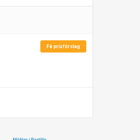
Få prisförslag
Möbler i Partille