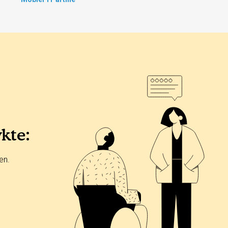
ykte:
en.