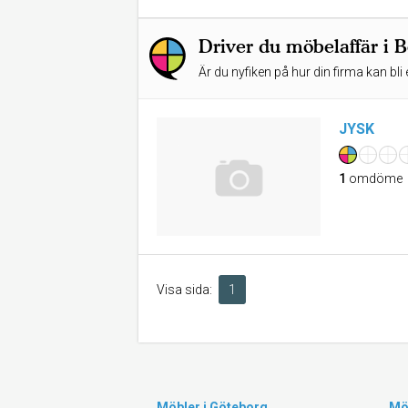
Driver du möbelaffär i 
Är du nyfiken på hur din firma kan bli 
JYSK
1
omdöme
Visa sida:
1
Möbler i Göteborg
Mö