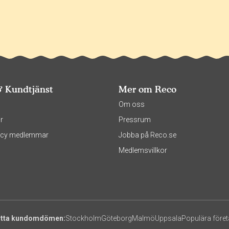
& Kundtjänst
Mer om Reco
s
Om oss
r
Pressrum
olicy medlemmar
Jobba på Reco.se
Medlemsvillkor
itta kundomdömen:
Stockholm
Göteborg
Malmö
Uppsala
Populära före