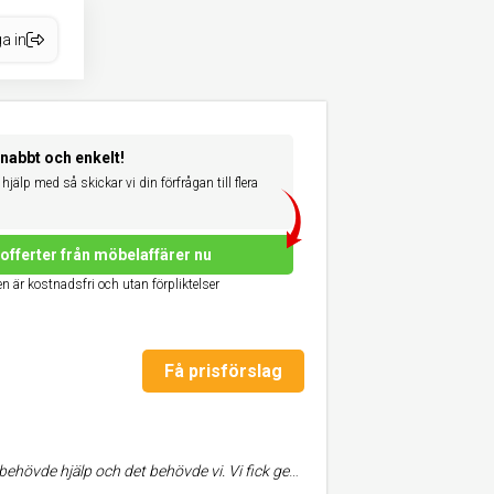
a in
snabbt och enkelt!
hjälp med så skickar vi din förfrågan till flera
offerter från möbelaffärer nu
n är kostnadsfri och utan förpliktelser
Få prisförslag
a levererades inom 1 månad och lades på plats i våra sängramar. Det fungerade väldigt bra alltsammans så vi är helnöjda och kan rekommendera KungSängen.