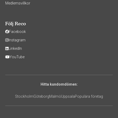
Medlemsvillkor
Följ Reco
Facebook
Instagram
LinkedIn
YouTube
Hitta kundomdömen:
Stockholm
Göteborg
Malmö
Uppsala
Populära företag