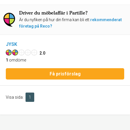
Driver du möbelaffär i Partille?
Är du nyfiken på hur din firma kan bli ett
rekommenderat
företag på Reco?
JYSK
2.0
1
omdöme
Få prisförslag
Visa sida:
1