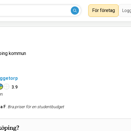
För företag
Logg
öping kommun
äggetorp
3.9
n
a F
:
Bra priser för en studentbudget
köping?