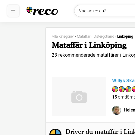
Vad söker du?
Alla kategorier
›
Mataffär
›
Östergötland
›
Linköping
Mataffär i Linköping
23 rekommenderade mataffärer i Link
Willys Sk
15
omdöme
Helen
Driver du mataffär i Lin