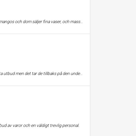
h massa Thailändsk mat. När jag ska göra Sushi brukar jag gå hit!
rsonalen! Lasses är helt enkelt det enda alternativet till livsmedelsaffär om man bor i vidingsjö!
ud av varor och en väldigt trevlig personal.