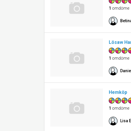
1
omdöme
Betin
Lösaw Ha
1
omdöme
Danie
Hemköp
1
omdöme
Lisa 