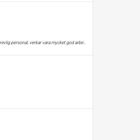
tt förglömma så har de Linköpings godaste grillade kyckling till toppenpris dessutom!