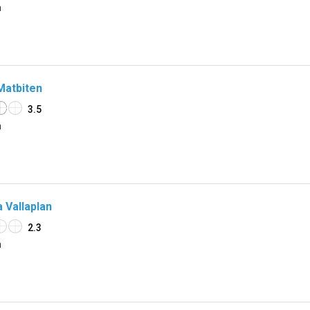
n
Matbiten
3.5
n
 Vallaplan
2.3
n