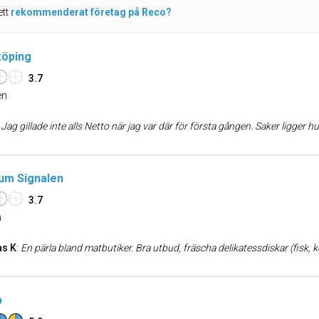
ett
rekommenderat företag på Reco?
köping
3.7
n
:
Jag gillade inte alls Netto när jag var där för första gången. Saker ligger huller om buller, affären är rätt osorterad och frukt och grönt-hörnan är inte alltid fräsch. Men det finns något charmigt med stället ändå. Det varor man väl hi
um Signalen
3.7
n
as K
:
En pärla bland matbutiker. Bra utbud, fräscha delikatessdiskar (fisk, kött, ost etc. över disk) och bra priser i relation till den standard butiken håller. De är också duktiga på att bemanna butiken efter kundtrycket vilket gör att man sällan beh
p