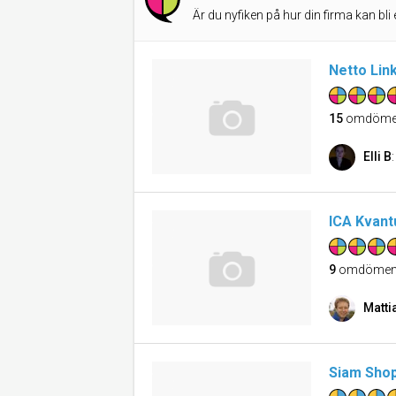
Är du nyfiken på hur din firma kan bli 
Netto Lin
15
omdöme
Elli B
ICA Kvant
9
omdöme
Matti
Siam Sho