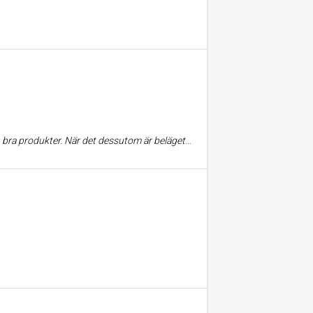
pcenter underlättar det att man efter en utmattande tur på ikea kan göra matinköpen vägg i vägg.