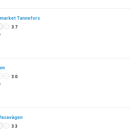
rmarket Tannefors
3.7
n
um
3.0
n
 Vasavägen
3.3