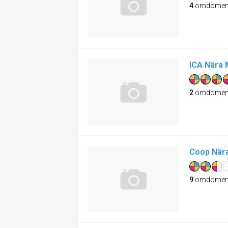
4
omdöme
ICA Nära 
2
omdöme
Coop Nära
9
omdöme