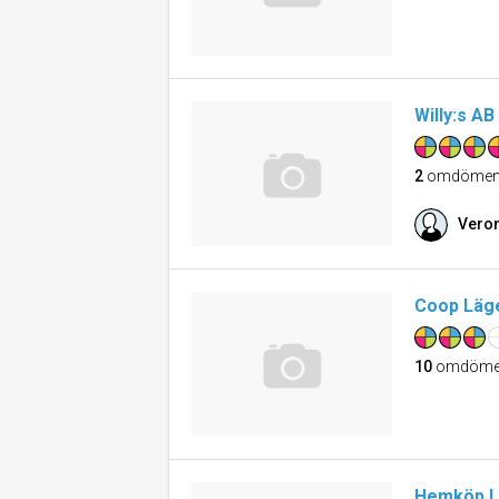
Willy:s AB
2
omdöme
Veron
Coop Läg
10
omdöme
Hemköp Li