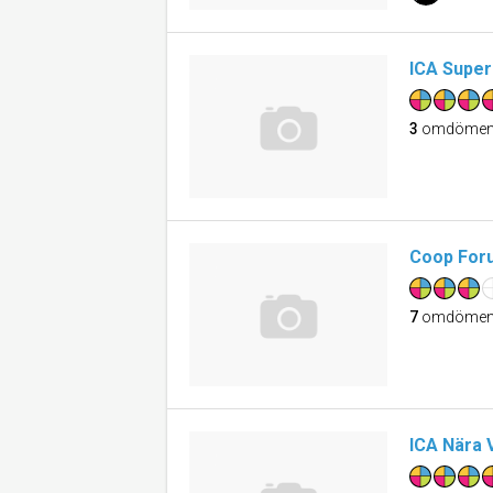
ICA Supe
3
omdöme
Coop For
7
omdöme
ICA Nära