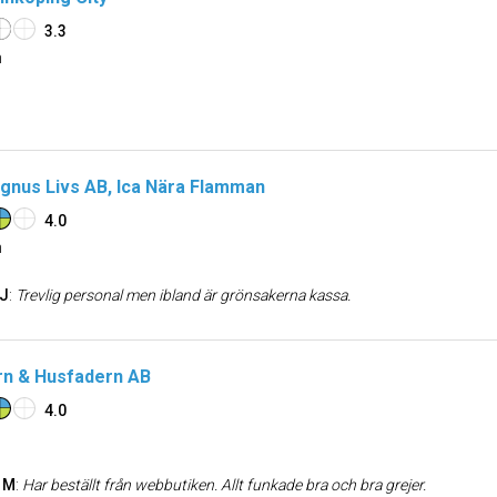
3.3
n
gnus Livs AB, Ica Nära Flamman
4.0
n
 J
:
Trevlig personal men ibland är grönsakerna kassa.
n & Husfadern AB
4.0
 M
:
Har beställt från webbutiken. Allt funkade bra och bra grejer.