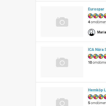
Eurospar
4
omdöme
Mari
ICA Nära 
10
omdöme
Hemköp L
5
omdöme