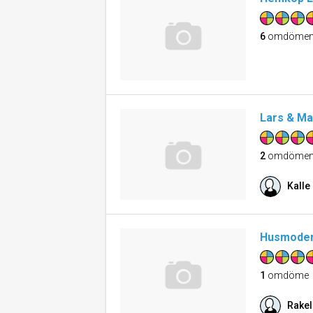
6
omdöme
Lars & Ma
2
omdöme
Kalle
Husmoder
1
omdöme
Rakel