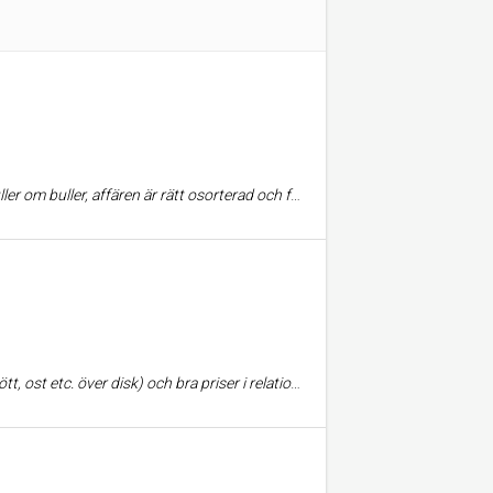
ttar har ofta ett väldigt bra pris och det är en skön mix av studenter, nysvenskar och pensionärer där. Jag har börjat att trivas på stället.
över stå i kö mer än en liten stund som värst (så länge man håller sig borta vid 16-18 på fredagar då köerna kan bli ganska långa trots ca 10 kassor öppna)