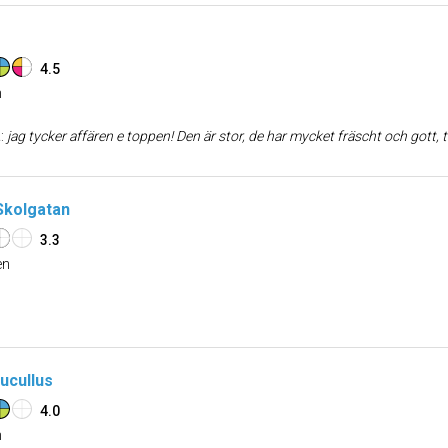
4.5
n
a
:
jag tycker affären e toppen! Den är stor, de har mycket fräscht och gott, trevlig personal, verkar vara mycket god arbetsmiljö. Och intet a
Skolgatan
3.3
n
ucullus
4.0
n