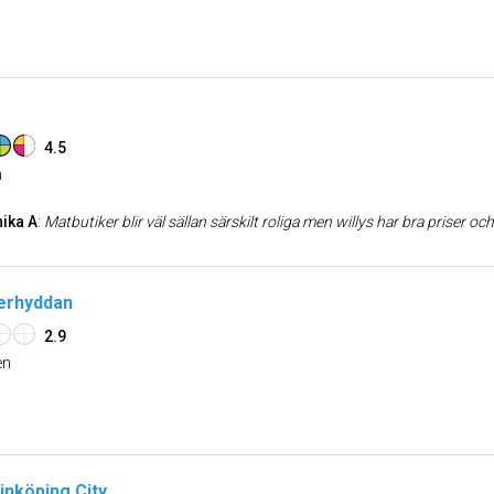
4.5
n
ika A
:
Matbutiker blir väl sällan särskilt roliga men willys har bra priser och bra produkter. När det dessutom är beläget i anslutning till ett stort kö
erhyddan
2.9
n
nköping City