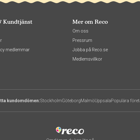
& Kundtjänst
Mer om Reco
s
Om oss
r
Pressrum
olicy medlemmar
Jobba på Reco.se
Medlemsvillkor
itta kundomdömen:
Stockholm
Göteborg
Malmö
Uppsala
Populära före