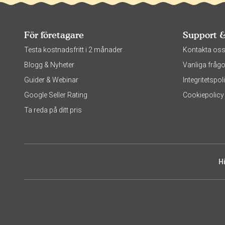
För företagare
Support 
Testa kostnadsfritt i 2 månader
Kontakta os
Blogg & Nyheter
Vanliga frågo
Guider & Webinar
Integritetsp
Google Seller Rating
Cookiepolicy
Ta reda på ditt pris
H