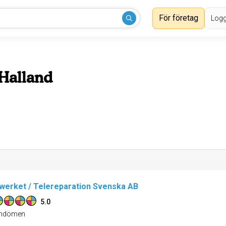
För företag
Logg
 Halland
werket / Telereparation Svenska AB
5.0
dömen