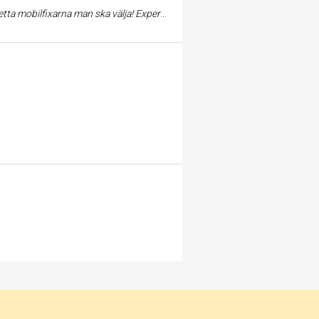
älja! Experter på att laga mobiltelefoner alla märken!