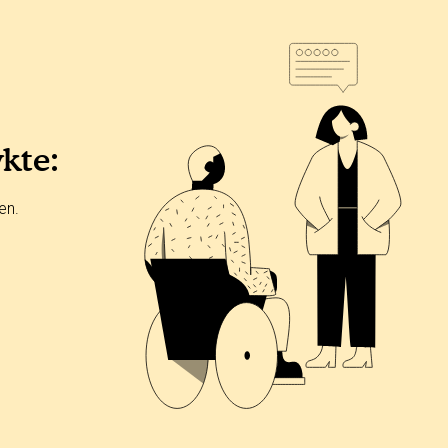
ykte:
en.