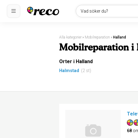
Vad söker du?
Alla kategorier
›
Mobilreparation
›
Halland
Mobilreparation i
Orter i Halland
Halmstad
(2 st)
Tele
68
om