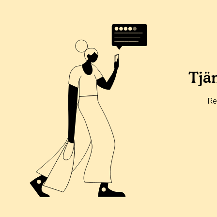
Tjän
Re