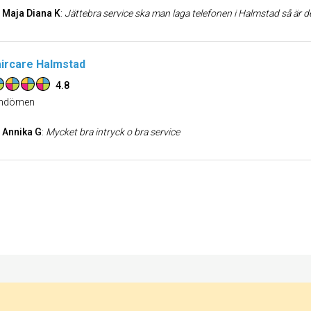
Maja Diana K
:
Jättebra service ska man laga telefonen i Halmstad så är detta mobilfixarna man ska v
ircare Halmstad
4.8
dömen
Annika G
:
Mycket bra intryck o bra service