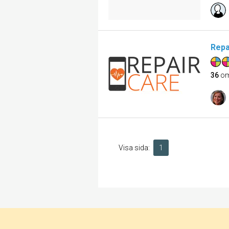
Repa
36
om
Visa sida:
1