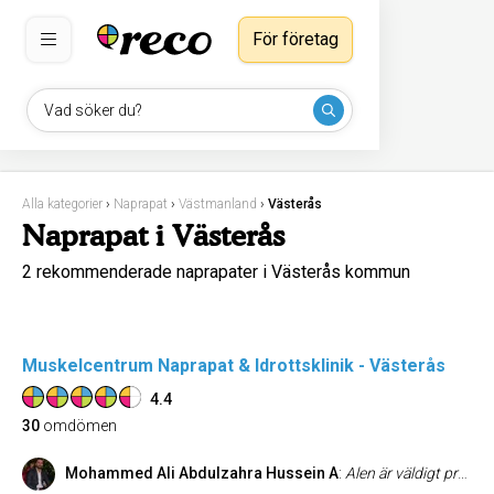
För företag
Vad söker du?
Alla kategorier
›
Naprapat
›
Västmanland
›
Västerås
Naprapat i Västerås
2 rekommenderade naprapater i Västerås kommun
Muskelcentrum Naprapat & Idrottsklinik - Västerås
4.4
30
omdömen
Mohammed Ali Abdulzahra Hussein A
:
Alen är väldigt professionell och kunnig. Han är pedagogisk och har en stor kunskap att lokalisera smärtan och behandla den på bästa sätt.