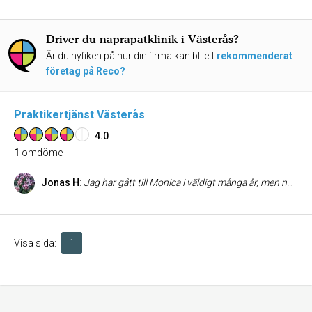
Driver du naprapatklinik i Västerås?
Är du nyfiken på hur din firma kan bli ett
rekommenderat
företag på Reco?
Praktikertjänst Västerås
4.0
1
omdöme
Jonas H
:
Jag har gått till Monica i väldigt många år, men nu har hon tagit ytterligare ett steg upp på topplistan - min "tandläkarskräck" är nu botad. Behandlingen började med lätta tryck med bedövningssprutan - givetvis smärtfria - och själva borrningen och lagning var helt smärtfri. Det har aldrig hänt förrut. Putsning ingick i behandlingen utan extra kostnad. Lagningarna håller, det är också ett plus...
Visa sida:
1