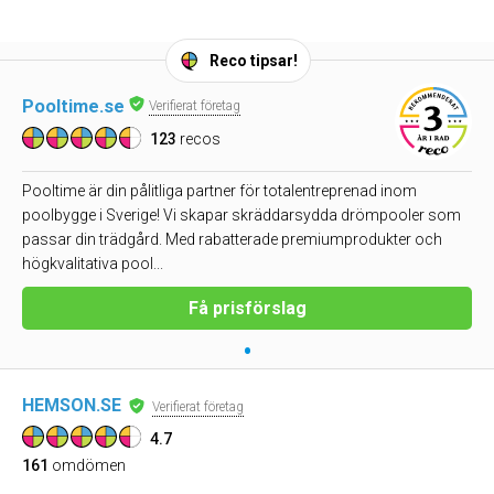
Reco tipsar!
Pooltime.se
Verifierat företag
123
recos
Pooltime är din pålitliga partner för totalentreprenad inom
poolbygge i Sverige! Vi skapar skräddarsydda drömpooler som
passar din trädgård. Med rabatterade premiumprodukter och
högkvalitativa pool...
Få prisförslag
•
HEMSON.SE
Verifierat företag
4.7
161
omdömen