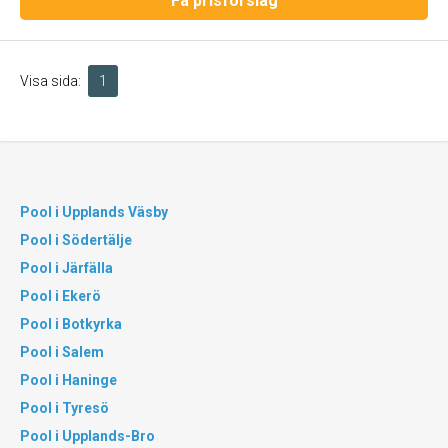
Få prisförslag
Visa sida:
1
Pool i Upplands Väsby
Pool i Södertälje
Pool i Järfälla
Pool i Ekerö
Pool i Botkyrka
Pool i Salem
Pool i Haninge
Pool i Tyresö
Pool i Upplands-Bro