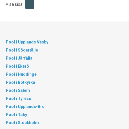
Visa sida:
1
Pool i Upplands Väsby
Pool i Södertälje
Pool i Järfälla
Pool i Ekerö
Pool i Huddinge
Pool i Botkyrka
Pool i Salem
Pool i Tyresö
Pool i Upplands-Bro
Pool i Täby
Pool i Stockholm