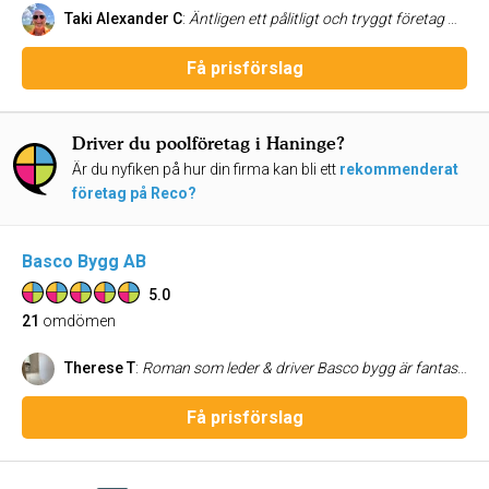
Taki Alexander C
:
Äntligen ett pålitligt och tryggt företag med kunnig projektledare som lyssnar och kommer med adekvata lösningar! Snickarna erfarna och jobbar snabbt med kvalitet! Mer än nöjd
Få prisförslag
Driver du poolföretag i Haninge?
Är du nyfiken på hur din firma kan bli ett
rekommenderat
företag på Reco?
Basco Bygg AB
5.0
21
omdömen
Therese T
:
Roman som leder & driver Basco bygg är fantastisk! Han, tillsammans med hans killar renoverade alla rum (kök, hall, sovrum, vardagsrum & badrum, ink el, golv & tak) i min lägenhet under aug & sep 2022. Jag fick ett proffsigt & engagerat intryck redan från första mötet när vi gick igenom min projektplan. Roman kom hela tiden med egna kloka förslag & idéer parallellt med att renoveringen fortskred. Jag gjorde flera ändringar & ingenting var någonsin ett problem - allt går att lösa enligt Roman! Basco bygg är flexibla & pålitliga. När det uppstod problem eller missförstånd (vilket är oundvikligt i ett projekt på +4 veckor) så var Roman alltid lyhörd över hur jag som kund ville att det skulle lösas. Jag rekommenderar Basco bygg till alla som vill ha en kommunikativ, lyhörd & pålitlig byggfirma. Helt klart en makalöst bra upplevelse!
Få prisförslag