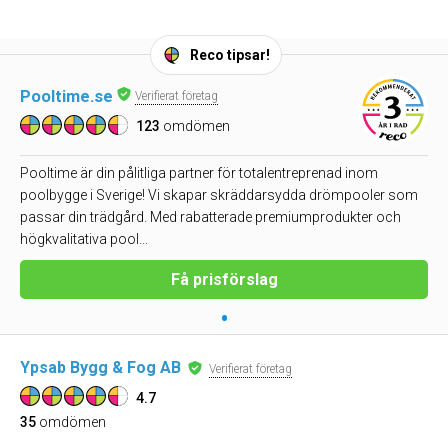
Reco tipsar!
Pooltime.se
Verifierat företag
123
omdömen
Pooltime är din pålitliga partner för totalentreprenad inom
poolbygge i Sverige! Vi skapar skräddarsydda drömpooler som
passar din trädgård. Med rabatterade premiumprodukter och
högkvalitativa pool...
Få prisförslag
•
Ypsab Bygg & Fog AB
Verifierat företag
4.7
35
omdömen