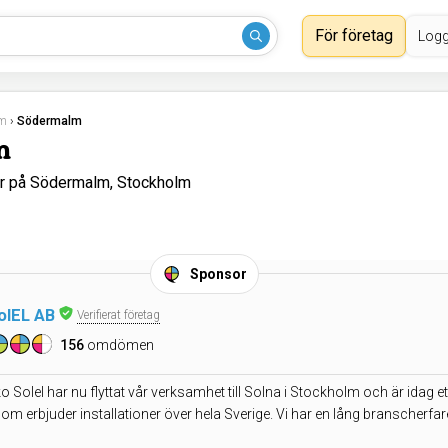
För företag
Logg
lm
›
Södermalm
m
er på Södermalm, Stockholm
Sponsor
olEL AB
Verifierat företag
156
omdömen
o Solel har nu flyttat vår verksamhet till Solna i Stockholm och är idag e
som erbjuder installationer över hela Sverige. Vi har en lång branscherf