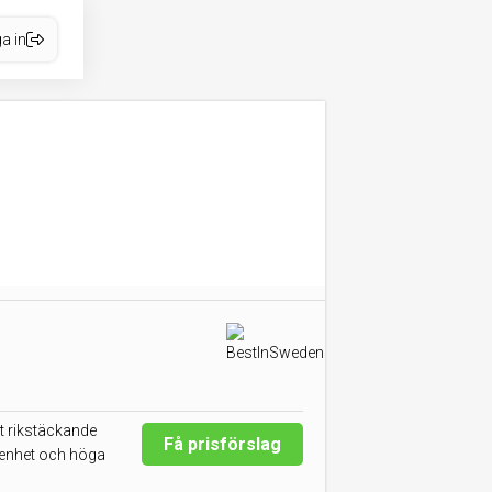
a in
tt rikstäckande
Få prisförslag
arenhet och höga