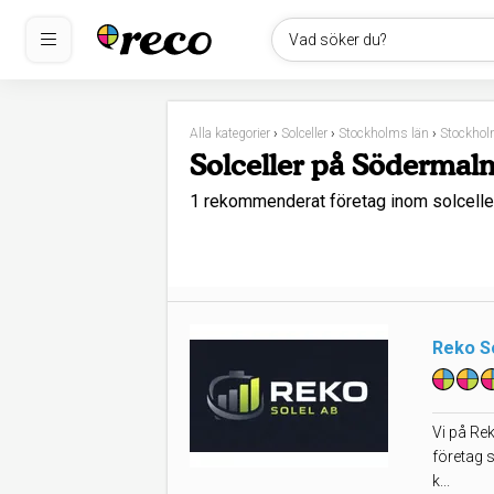
Vad söker du?
Alla kategorier
›
Solceller
›
Stockholms län
›
Stockho
Solceller på Södermal
1 rekommenderat företag inom solcell
Reko S
Vi på Rek
företag 
k...