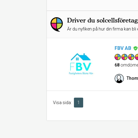
Driver du solcellsföret
Är du nyfiken på hur din firma kan bli 
FBV AB
68
omdöme
Thom
Visa sida:
1