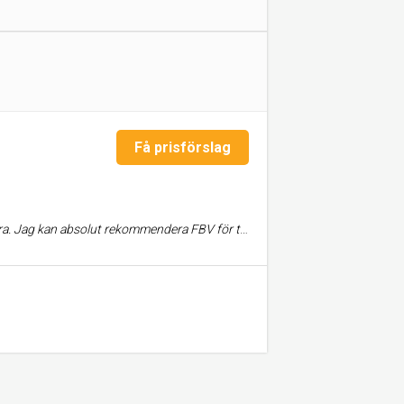
Få prisförslag
mmendera FBV för tillsvarande uppdrag, dvs tvätt av altaner.