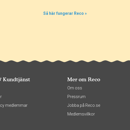
Så här fungerar Reco »
& Kundtjänst
Mer om Reco
s
Om oss
r
Pressrum
olicy medlemmar
Jobba på Reco.se
Medlemsvillkor