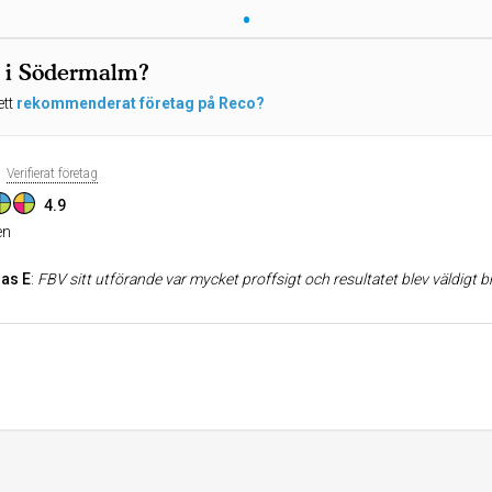
•
ag i Södermalm?
ett
rekommenderat företag på Reco?
Verifierat företag
4.9
n
as E
:
FBV sitt utförande var mycket proffsigt och resultatet blev väldigt bra. Jag kan absolut reko