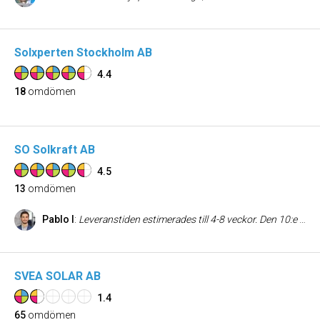
Solxperten Stockholm AB
4.4
18
omdömen
SO Solkraft AB
4.5
13
omdömen
Pablo I
:
Leveranstiden estimerades till 4-8 veckor. Den 10:e maj godkände jag offerten och den 16:e juni var anläggningen driftsatt och producerade el. Jag hade räknat med minst 8 veckor, men det levererades snabbare än förväntat! Samtidigt hade alla andra företagen som jag var i kontakt med (ca 5 st) ledtider på allt från 3 till 6 månader. SO Solkraft var inte billigast men inte dyrast heller. Men de var definitivt snabbast av alla. Först var jag och min fru lite reserverade att företaget var så nytt. Det som lugnade oss var grundarnas tidigare erfarenhet samt solpanelernas långa garantier från tillverkarna (som gäller även om SO Solkraft försvinner). En av solpanelerna hade en spricka på glaset och bytes ut utan några konstigheter, smidigt! Byggställningen monterades upp varsamt och med skydd för att inte förstöra husets fasad, något vi var lite oroliga över. Vi köpte 28 solpaneler och kommer upp i nästan 60 kWh om dagen när det har varit mycket sol men då det har varit lite halvmolnigt/regn (58 kWh som mest hittills). En hel solig dag utan moln kommer med största sannolikhet producera mer än 60 kWh, långt mer än dagsbehovet. Återstår att se när vi får en sådan dag!
SVEA SOLAR AB
1.4
65
omdömen