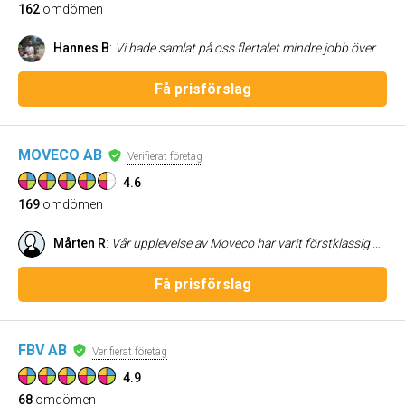
162
omdömen
Hannes B
:
Vi hade samlat på oss flertalet mindre jobb över tid och tyckte att det var dags att ta in en expert nu. Kontaktade Jesper och från start var det enkel kommunikation, snabbt utfört jobb, och flexibel vad gällde att återvända och kika på en ny grej som dök upp, redan dagen efter. Rekommenderar Jesper till samtliga som vill ha komplikationslöst och simpelt samarbete med elektriker, samt bra resultat. Kommer absolut anlita igen om vi får anledning för, framöver.
Få prisförslag
MOVECO AB
Verifierat företag
4.6
169
omdömen
Mårten R
:
Vår upplevelse av Moveco har varit förstklassig och snabb från första kontakten tills nu då hela systemet är monterat och klart. Vi har installerat två soltak tidigare men vi gillade att Moveco i sitt grundpaket installerade ett större batteri då det betyder mycket när man vill spara pengar på att köpa och sälja el på ett ekonomiskt fördelaktigt sätt. Även när solen inte lyser. Sen har bemötandet vi fått från deras representanter och installatörer varit i världsklass. De har varit urtrevliga, lätttillgängliga, intresserade, servicevilliga och totalt lösningsorienterade på en nivå man sällan ser. Vi har fått hjälp och att installera och använda appen som ger oss full koll på hela anläggningen och ekonomin. Så nu har vi tagit vår anläggning i bruk och börjat alstra våra första kilowattimmar, fast det är mitt i vintern. Dagens moderna solceller är verkligen imponerande. Vi köpte 22 m2 solceller, en växelriktare ett batteri med lagringskapacitet på 17,5 KWh samt ett uttag för uppladdning av elbil. Moveco skötte inkoppling till nätbolag med oss som nybliven "elproducent" enkelt och smidigt. Leveransen av solpaneler och den tekniska installationen gick förvånansvärt snabbt. Det ser professionellt ut, både utanpå och inuti huset. Jag tror faktiskt inte jag skulle kunna vara så mycket mer nöjd än vad jag är. Om du står i valet och kvalet gällande vilket solcellsbolag du skall välja för ditt behov, så kan jag bara säga att av de tre olika leverantörer vi använt, ligger Moveco på en helt egen nivå. De två andra bolagen vi anlitade var helt OK men då jag beställde de anläggningarna kände jag inte till Moveco. Det gör jag nu!
Få prisförslag
FBV AB
Verifierat företag
4.9
68
omdömen