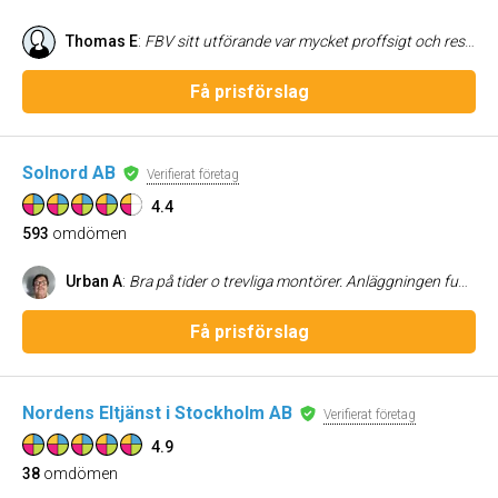
Thomas E
:
FBV sitt utförande var mycket proffsigt och resultatet blev väldigt bra. Jag kan absolut rekommendera FBV för tillsvarande uppdrag, dvs tvätt av altaner.
Få prisförslag
Solnord AB
Verifierat företag
4.4
593
omdömen
Urban A
:
Bra på tider o trevliga montörer. Anläggningen funkar perfekt till Greenelys app
Få prisförslag
Nordens Eltjänst i Stockholm AB
Verifierat företag
4.9
38
omdömen