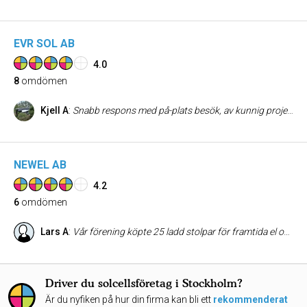
EVR SOL AB
4.0
8
omdömen
Kjell A
:
Snabb respons med på-plats besök, av kunnig projektledare/säljare, mycket väldokumented offert och konkurensmässigt pris. Snabbt och korrekt genomförande från byggteam med allt från rivning av gammalt tak, nytt tätskikt, läkt, pannor och hängrännor till avetablering, städning och bortforsling. Vi ger EVRbygg våra bästa rekommendationer.
NEWEL AB
4.2
6
omdömen
Lars A
:
Vår förening köpte 25 ladd stolpar för framtida el och ladd hybrid uttag Ni utförde installationen på ett bra och snabbt sätt Kontaktar man er får man en bra återkoppling i vissa frågor Vår förening har dock en del tekniska problem genom Charge Amps som måste justeras/åtgärdas för en mer 100% procentig funktionell laddnings åtkomst
Driver du solcellsföretag i Stockholm?
Är du nyfiken på hur din firma kan bli ett
rekommenderat