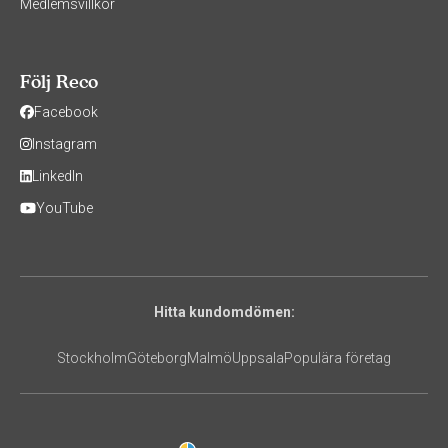
Medlemsvillkor
Följ Reco
Facebook
Instagram
LinkedIn
YouTube
Hitta kundomdömen:
Stockholm
Göteborg
Malmö
Uppsala
Populära företag