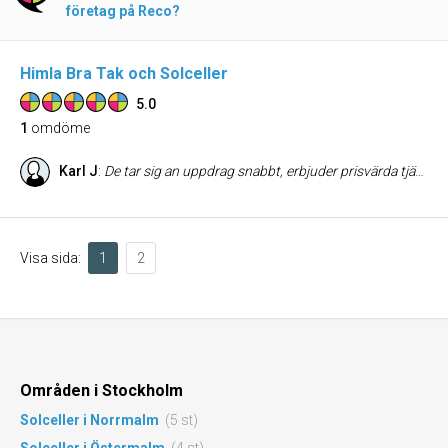
företag på Reco?
Himla Bra Tak och Solceller
5.0
1
omdöme
Karl J
:
De tar sig an uppdrag snabbt, erbjuder prisvärda tjänster, utför arbetet på ett bra sätt och har god kommunikation. De är även villiga att komma tillbaka om något mer behöver åtgärdas.
Visa sida:
1
2
Områden i Stockholm
Solceller i Norrmalm
(5 st)