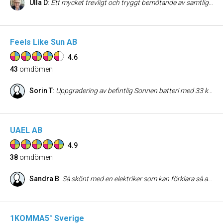
Ulla D
:
Ett mycket trevligt och tryggt bemötande av samtliga medarbetare, från chef till elektriker. Proffsigt utfört arbete av både montörer och elektriker Poäng 10 av 10 Tyvärr dåligt med leveransen. Växelriktaren kom första dagen solcellerna kom dagen efter. Pojkarna fick vänta onödigt länge för att kunna slutföra arbetet.
Feels Like Sun AB
4.6
43
omdömen
Sorin T
:
Uppgradering av befintlig Sonnen batteri med 33 kWh. Det blev lite fel och missförstånd med offerten med det åtgärdades på ett bra sätt. Beställning och installation gick superbra, precis som tidigare. Duktiga och hjälpsamma tekniker.
UAEL AB
4.9
38
omdömen
Sandra B
:
Så skönt med en elektriker som kan förklara så att jag som kund (och icke elektriker) förstår! Alltid nöjd med UAEL!
1KOMMA5° Sverige