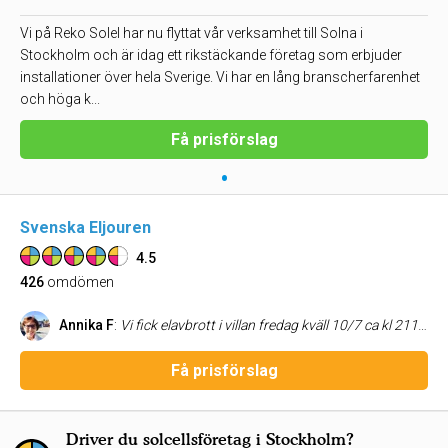
Vi på Reko Solel har nu flyttat vår verksamhet till Solna i
Stockholm och är idag ett rikstäckande företag som erbjuder
installationer över hela Sverige. Vi har en lång branscherfarenhet
och höga k...
Få prisförslag
•
Svenska Eljouren
4.5
426
omdömen
Annika F
:
Vi fick elavbrott i villan fredag kväll 10/7 ca kl 2115. Jag ringde upp sv eljouren, som svarade direkt. De säkerställde att jag var beredd att betala den ökade jourkostnaden och inom ca 1 tim var en elektriker på plats och åtgärdade felet. Elavbrottet orsakades av att vatten, på grund av skyfall, kommit in i en elkontakt i trädgården. Allt var strömlöst inomhus, frys/kyl etc. Elektrikern förklarade hur felet uppstått och åtgärdade felet. Vi är mycket tacksamma för den snabba hjälpen.
Få prisförslag
Driver du solcellsföretag i Stockholm?