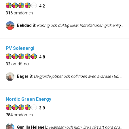
4.2
316
omdömen
Behdad B
:
Kunnig och duktig killar. Installationen gick enligt plan i 3 dagar.
PV Solenergi
4.8
32
omdömen
Bager B
:
De gjorde jobbet och höll tiden även svarade i tid. Allt fungerade som det ska 😀😀😀😀
Nordic Green Energy
3.9
784
omdömen
Gunilla Helene L
:
Hjälpsam och lugn, lite svårt att höra ordentligt