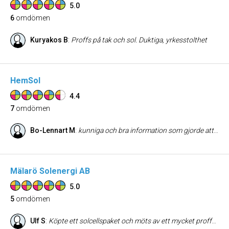
5.0
6
omdömen
Kuryakos B
:
Proffs på tak och sol. Duktiga, yrkesstolthet
HemSol
4.4
7
omdömen
Bo-Lennart M
:
kunniga och bra information som gjorde att vi valde en bra leverantör för vår solenergi
Mälarö Solenergi AB
5.0
5
omdömen
Ulf S
:
Köpte ett solcellspaket och möts av ett mycket proffsigt utförande och kommunikation. Tack!