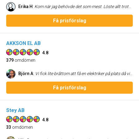
Erika H
:
Kom när jag behövde det som mest. Löste allt trots utmaningar.
Få prisförslag
AKKSON EL AB
4.8
379
omdömen
Björn A
:
Vi fick lite bråttom att få en elektriker på plats då vi gjort om köket men kom på för sent att el måste göras om för att vår spis och häll skulle fungera. Småelhjälpen räddade oss med kort varsel och redan nästa dag funkade allt perfekt efter byte av kontakter. Professionellt utförande och trevligt bemötande samt bra pris gör att jag varmt kan rekommendera alla i närheten av Bagarmossen/Kärrtorp/Skarpnäck att anlita denne elektriker.
Få prisförslag
Stey AB
4.8
33
omdömen