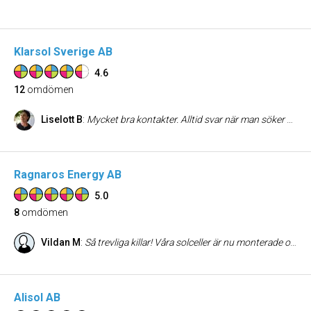
Klarsol Sverige AB
4.6
12
omdömen
Liselott B
:
Mycket bra kontakter. Alltid svar när man söker dom. Snabb service. Material o hantverkare anlände enligt den tidsplan företaget utlåvat. Upplever att man arbetar enl de riktlinjer o föreskrifter som gäller för installation av solceller.
Ragnaros Energy AB
5.0
8
omdömen
Vildan M
:
Så trevliga killar! Våra solceller är nu monterade och klara. Snabbt, smidigt och proffsigt! Vi är så nöjda och rekommenderar verkligen Ragnaros Energy!
Alisol AB