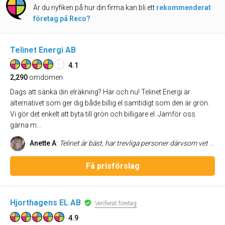
Är du nyfiken på hur din firma kan bli ett
rekommenderat
företag på Reco?
Telinet Energi AB
4.1
2,290
omdömen
Dags att sänka din elräkning? Här och nu! Telinet Energi är
alternativet som ger dig både billig el samtidigt som den är grön.
Vi gör det enkelt att byta till grön och billigare el. Jämför oss
gärna m...
Anette A
:
Telinet är bäst, har trevliga personer därvsom vet cad service är!
Få prisförslag
Hjorthagens EL AB
Verifierat företag
4.9