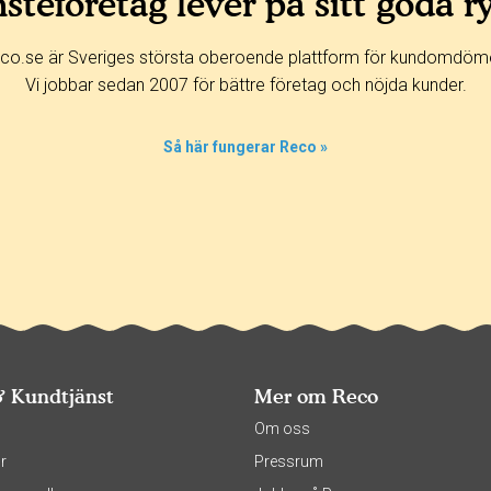
steföretag lever på sitt goda r
co.se är Sveriges största oberoende plattform för kundomdöm
Vi jobbar sedan 2007 för bättre företag och nöjda kunder.
Så här fungerar Reco »
& Kundtjänst
Mer om Reco
s
Om oss
r
Pressrum