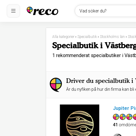
Vad söker du?
Alla kategorier
›
Specialbutik
›
Stockholms län
›
Stoc
Specialbutik i Västber
1 rekommenderat specialbutiker i Väst
Driver du specialbutik i
Är du nyfiken på hur din firma kan bli 
Jupiter P
41
omdöme