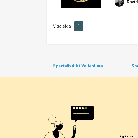
David
Visa sida:
1
Specialbutik i Vallentuna
Spe