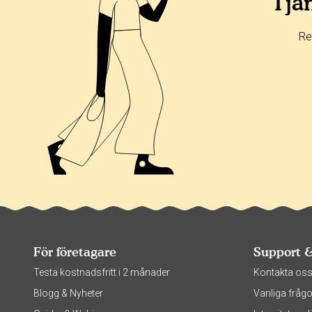
Tjän
Re
För företagare
Support 
Testa kostnadsfritt i 2 månader
Kontakta os
Blogg & Nyheter
Vanliga frågo