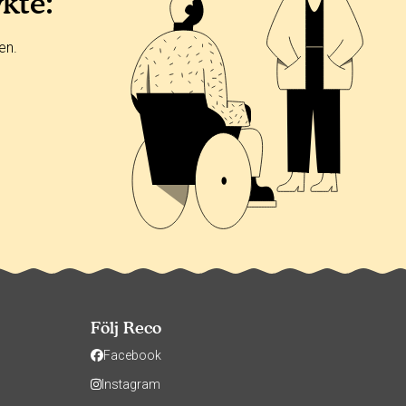
ykte:
en.
Följ Reco
Facebook
Instagram