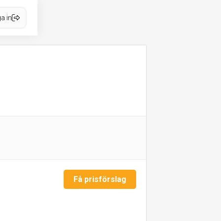
a in
Få prisförslag