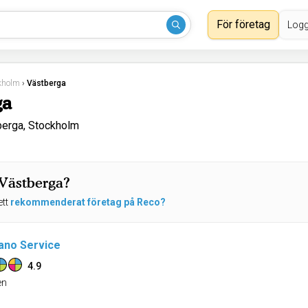
För företag
Logg
kholm
›
Västberga
ga
berga, Stockholm
 Västberga?
ett
rekommenderat företag på Reco?
iano Service
4.9
n