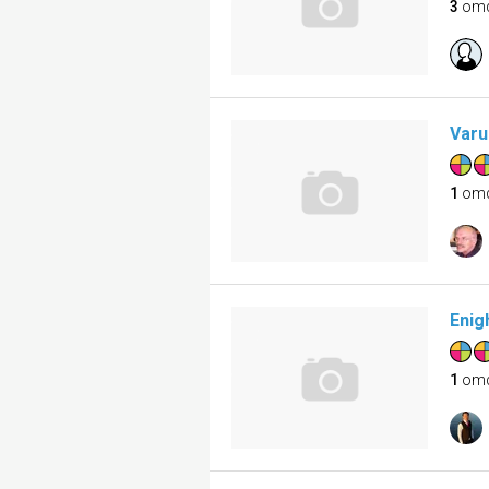
3
om
Varu
1
om
Enig
1
om