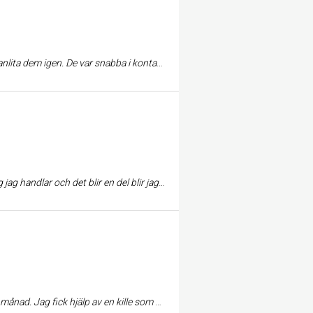
över annan hjälp och inte vill bli besviken så bör du genast kontakta MoveByBike. Ett sant nöje! / Helena och Anders
ir jag glad. Inte många butiker i dag som har sådan service.
ycket bra och god bemötande. Detta är ett ställe jag rekommendera starkt. Återkom och köpte en vinterjacka en månad efter men då behövde jag inte lika mycket hjälp. Där det finns bra service återkommer jag.