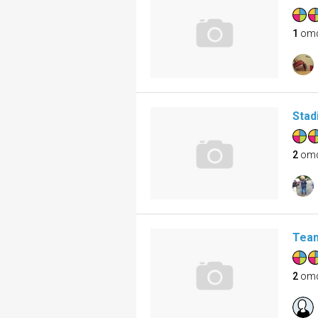
1
om
Stad
2
om
Team
2
om