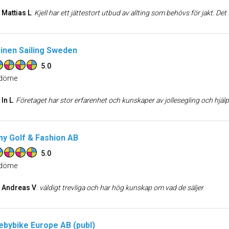
Mattias L
:
Kjell har ett jättestort utbud av allting som behövs för jakt. Det finns inga problem som inte går att lösa och man får garanterat ett leende på köpet. Ja
inen Sailing Sweden
5.0
döme
In L
:
Företaget har stor erfarenhet och kunskaper av jollesegling och hjälper
y Golf & Fashion AB
5.0
döme
Andreas V
:
väldigt trevliga och har hög kunskap om vad de säljer
bybike Europe AB (publ)