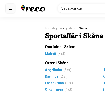
Vad söker du?
Alla kategorier
›
Sportaffär
›
Skåne
Sportaffär i Skåne
Områden i Skåne
Malmö
(8 st)
Orter i Skåne
Ängelholm
(5 st)
H
Kävlinge
(2 st)
K
Landskrona
(1 st)
H
Örkelljunga
(1 st)
B