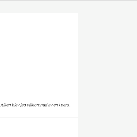
en liten present av ägaren. 😊 Fem + i betyg. Jag kommer absolut att komma dit fler ggr & jag ska rekommendera er för mina vänner & bekanta.