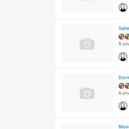
Salm
1
om
Dorm
1
om
Move