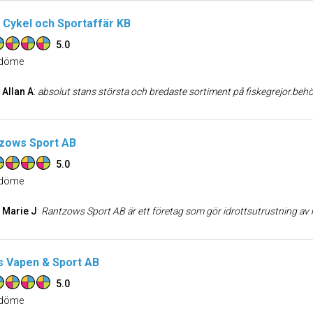
 Cykel och Sportaffär KB
5.0
döme
Allan A
:
absolut stans största och bredaste sortiment på fiskegrejor.behöver man hjälp med nåt som inte finns i sortimentet hjälpte den vänliga personalen med att leta fram eller beställa hem.en eloge t
zows Sport AB
5.0
döme
Marie J
:
Rantzows Sport AB är ett företag som gör idrottsutrustning av hög kvalitet. Ett företag att lita på och det är garanterat bra service. Rantzows Sport AB har är blandannat leverantör till Lindab Arena, Ängelholms nya ishall o
ls Vapen & Sport AB
5.0
döme