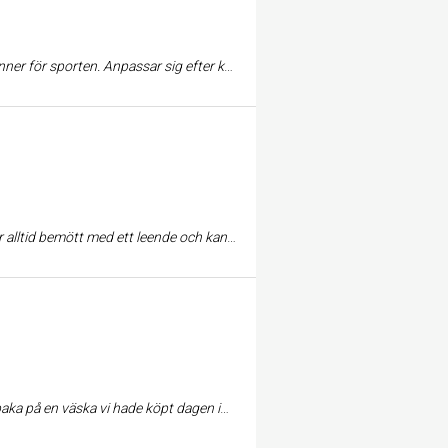
odukter i tid (klara besked vid beställning om leveranstider etc). Rekommenderar starkt Golf Institute.
ra pris. Enda nackdelen är att det ligger lite off, men det är garanterat värt ett besök.
t. Ljus och fin lokal med stor skoavdelning. Hur bra affär som helst!