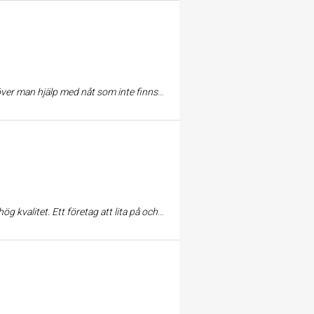
ill den trevliga personalen.Än en gång tack för det finns kvar nån av de äldre affärerna med service andan kvar
ch det visar på att Rantzows håller elitserieklass på sin utrustning! Här finns allt från bollar till konor till sarger och västar.