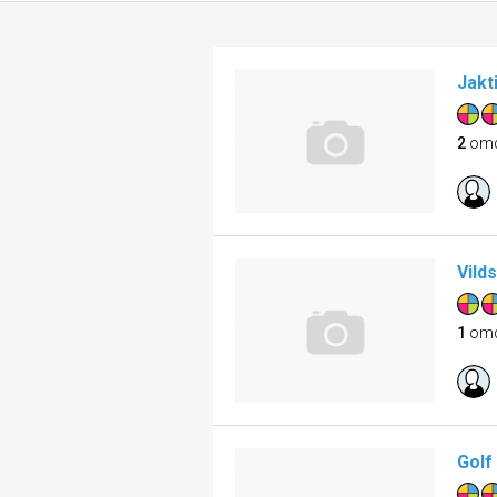
Jakt
2
om
Vild
1
om
Golf