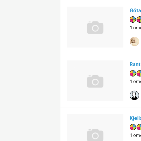
Göta
1
om
Rant
1
om
Kjel
1
om