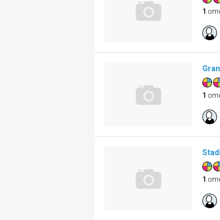
1
om
Gran
1
om
Stad
1
om