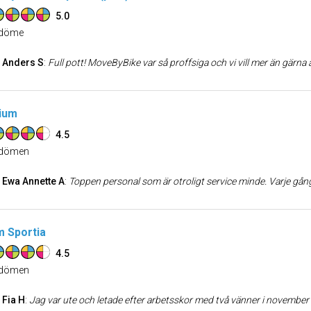
5.0
döme
Anders S
:
Full pott! MoveByBike var så proffsiga och vi vill mer än gärna anlita dem igen. De var snabba i kontakten, kom i god tid, jobbade hårt och var hela tiden så trevliga. Om du ska flytta eller beh
ium
4.5
dömen
Ewa Annette A
:
Toppen personal som är otroligt service minde. Varje gång jag handlar och det blir en del bl
 Sportia
4.5
dömen
Fia H
:
Jag var ute och letade efter arbetsskor med två vänner i november månad. Jag fick hjälp av en kille som gav en otroligt bra service, han kom fram till oss och hälsade och frågad om vi behövde hjälp med något. Han hjälpte oss alla och många frågor hade vi. Samtidigt som han hann hjälpa några andra kunder med en otroligt bra service och bemötande. Han jobbade effektivt med m