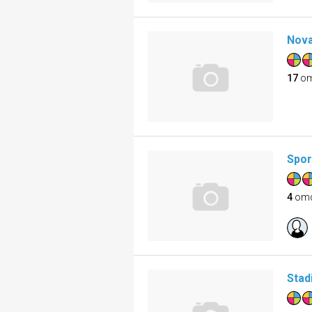
Nov
17
om
Spor
4
om
Stad