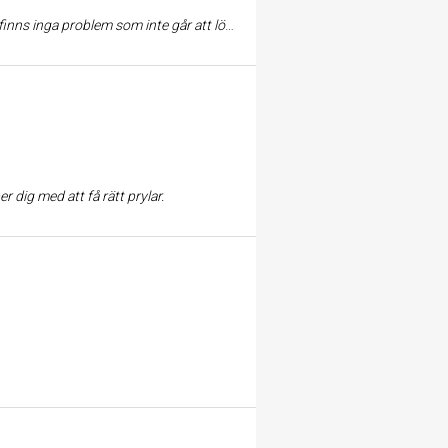
g har aldrig varit missnöjd med ett köp hos Kjell och jag känner heller ingen som varit det.
 dig med att få rätt prylar.