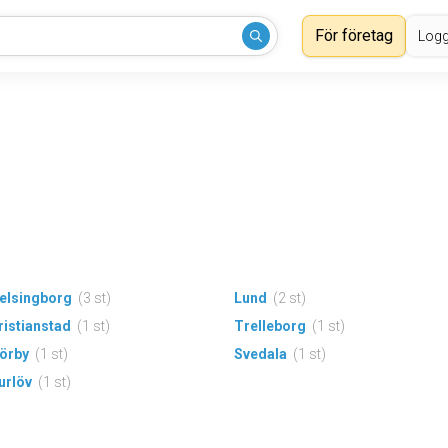
För företag
Logg
elsingborg
(3 st)
Lund
(2 st)
ristianstad
(1 st)
Trelleborg
(1 st)
örby
(1 st)
Svedala
(1 st)
urlöv
(1 st)