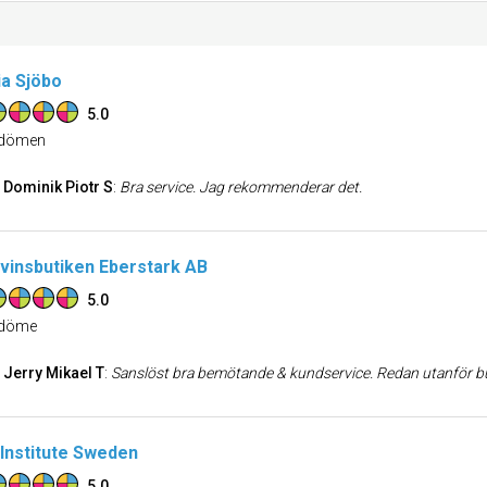
ia Sjöbo
5.0
dömen
Dominik Piotr S
:
Bra service. Jag rekommenderar det.
svinsbutiken Eberstark AB
5.0
döme
Jerry Mikael T
:
Sanslöst bra bemötande & kundservice. Redan utanför butiken blev jag välkomnad av en i personalen som stod där. Personalen är väldigt trevliga & kompetenta. Även min lilla dotter var nöjd med besöket & fick t.o.m 
 Institute Sweden
5.0