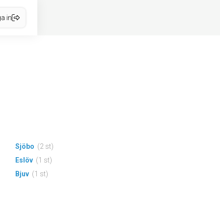
a in
Sjöbo
(2 st)
Eslöv
(1 st)
Bjuv
(1 st)