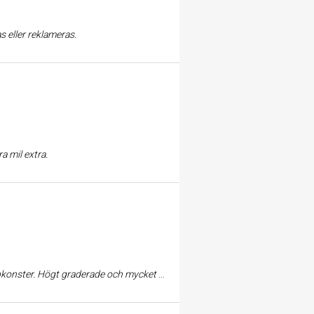
s eller reklameras.
a mil extra.
petenta instruktörer. Trevlig personal och bra öppettider.