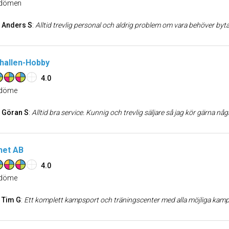
dömen
Anders S
:
Alltid trevlig personal och aldrig problem om vara behöver byta
hallen-Hobby
4.0
döme
Göran S
:
Alltid bra service. Kunnig och trevlig säljare så jag kör gärna någr
het AB
4.0
döme
Tim G
:
Ett komplett kampsport och träningscenter med alla möjliga kampkonster. Högt graderade och mycket kom