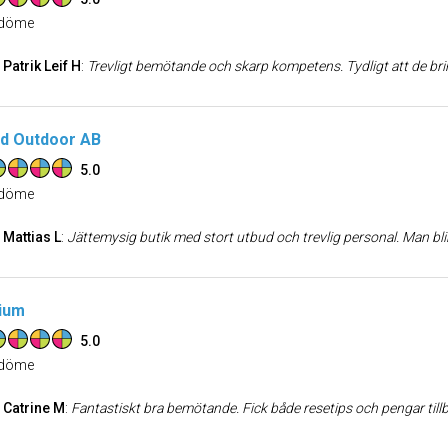
döme
Patrik Leif H
:
Trevligt bemötande och skarp kompetens. Tydligt att de brinner för sporten. Anpassar sig efter kundens nivå/ambition. Tydligt att de vill att kunderna ska få sina pr
d Outdoor AB
5.0
döme
Mattias L
:
Jättemysig butik med stort utbud och trevlig personal. Man blir alltid bemött med ett leende och kan vara säker på att man får rätt saker till ett b
ium
5.0
döme
Catrine M
:
Fantastiskt bra bemötande. Fick både resetips och pengar tillbaka på en väska vi hade köpt dagen innan de sänkte prise