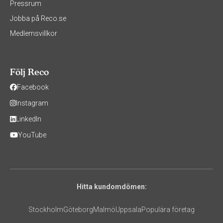
Pressrum
Jobba på Reco.se
Medlemsvillkor
Följ Reco
Facebook
Instagram
LinkedIn
YouTube
Hitta kundomdömen:
Stockholm
Göteborg
Malmö
Uppsala
Populära företag