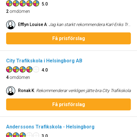
5.0
2
omdömen
Efflyn Louise A
:
Jag kan starkt rekommendera Karl-Eriks Trafikskola till alla som funderar på att ta körkort, oberoende av om man har körvana eller är helt ny i trafiken. Jag körde med Håkan som var väldigt pedagogisk och gav givande feedback efter varje lektion, och Lena som skapade trygghet, gav mig ett lugn och när jag upplevde motstånd i min körning så hjälpte hon mig att hitta mitt självförtroende igen. De anpassade körlektionerna efter individen vilket var det jag uppskattade mest och efter att ha testat andra körskolor tidigare så kände jag att jag hade hittat hem. Från att man kom in så välkomnades man alltid med ett leende av Anna i receptionen som gav ett genuint intryck. Utöver det så hade de kaffe och frukt tillgängligt vilken skapade en härlig oas där man kunde varva ner innan körlektionerna. Jag är förevigt tacksam att ni hjälpte mig att ta mitt körkort!
Få prisförslag
City Trafikskola i Helsingborg AB
4.0
4
omdömen
Ronak K
:
Rekommenderar verkligen jätte bra City Trafikskola
Få prisförslag
Anderssons Trafikskola - Helsingborg
3.0