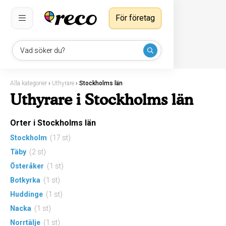
För företag
Vad söker du?
Alla kategorier
›
Uthyrare
›
Stockholms län
Uthyrare i Stockholms län
Orter i Stockholms län
Stockholm
(17 st)
Täby
(2 st)
Österåker
(1 st)
Botkyrka
(1 st)
Huddinge
(1 st)
Nacka
(1 st)
Norrtälje
(1 st)