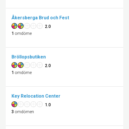
Åkersberga Brud och Fest
2.0
1
omdöme
Bröllopsbutiken
2.0
1
omdöme
Key Relocation Center
1.0
3
omdömen