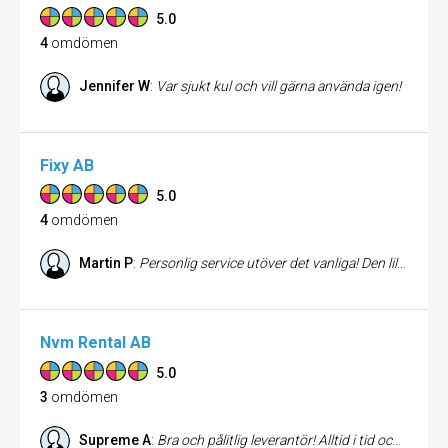
5.0
4
omdömen
Jennifer W
:
Var sjukt kul och vill gärna använda igen!
Fixy AB
5.0
4
omdömen
Martin P
:
Personlig service utöver det vanliga! Den lilla butiken med det stora engagemanget. Härlig blandning av ny och begagnad utrustning till bra priser.
Nvm Rental AB
5.0
3
omdömen
Supreme A
:
Bra och pålitlig leverantör! Alltid i tid och håller vad de lovar.