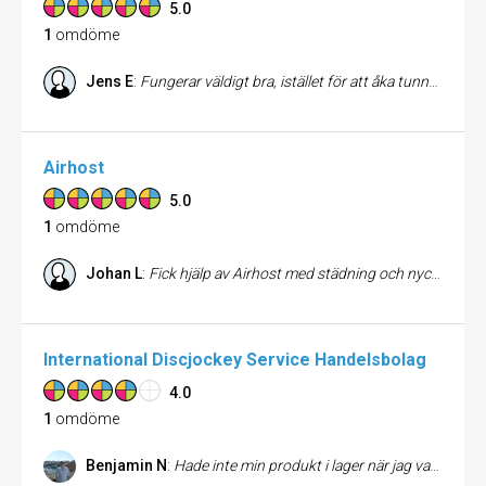
5.0
1
omdöme
Jens E
:
Fungerar väldigt bra, istället för att åka tunnelbana eller buss cyklar jag 9 gånger av 10.
Airhost
5.0
1
omdöme
Johan L
:
Fick hjälp av Airhost med städning och nyckelhantering när jag skulle resa bort och hyrde ut min lägenhet via Airbnb. Allt funkade fint, fick bra hjälp och tips över telefon, och jag kan rekommendera tjänsten till andra som har samma behov.
International Discjockey Service Handelsbolag
4.0
1
omdöme
Benjamin N
:
Hade inte min produkt i lager när jag var där men bad att få maila när den kommit in, det är bra service tycker jag.