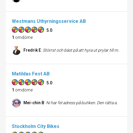
Westmans Uthyrningsservice AB
5.0
1
omdöme
Fredrik E
:
Störrst och bäst på att hyra ut prylar till mig som företagare. Sök Boine, han har koll - F
Matildas Fest AB
5.0
1
omdöme
Mei-chin B
:
Ni har fel adress på butiken. Den rätta adressen ska vara kamomillagatan 10 i bromma. /mejan
Stockholm City Bikes