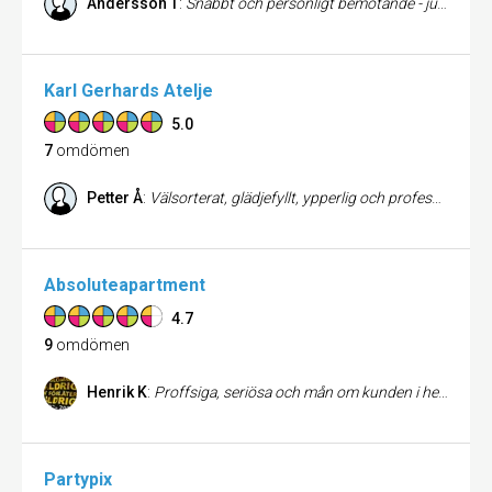
Andersson T
:
Snabbt och personligt bemötande - justa priser på bra bilar. Tack!
Karl Gerhards Atelje
5.0
7
omdömen
Petter Å
:
Välsorterat, glädjefyllt, ypperlig och professionell service!
Absoluteapartment
4.7
9
omdömen
Henrik K
:
Proffsiga, seriösa och mån om kunden i hela ledet.
Partypix