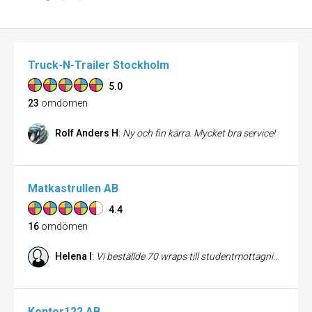
Truck-N-Trailer Stockholm
5.0
23
omdömen
Rolf Anders H
:
Ny och fin kärra. Mycket bra service!
Matkastrullen AB
4.4
16
omdömen
Helena I
:
Vi beställde 70 wraps till studentmottagning i juni. Jaktvillan var väldigt flexibla och fixade bl.a. med delning av wraps och paketering mot en liten extra kostnad. Wrapsen levererades enl. överenskommelse och var väldigt uppskattade av gästerna.
Kontor122 AB