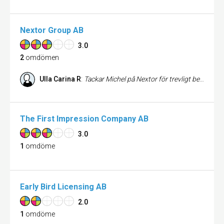
Nextor Group AB
3.0
2
omdömen
Ulla Carina R
:
Tackar Michel på Nextor för trevligt bemötande och snabba återkopplingar.
The First Impression Company AB
3.0
1
omdöme
Early Bird Licensing AB
2.0
1
omdöme