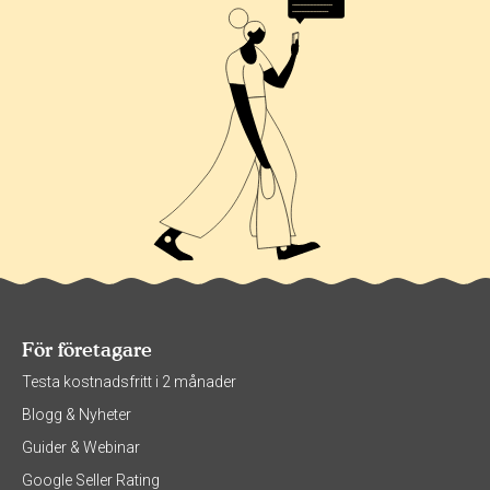
För företagare
Testa kostnadsfritt i 2 månader
Blogg & Nyheter
Guider & Webinar
Google Seller Rating