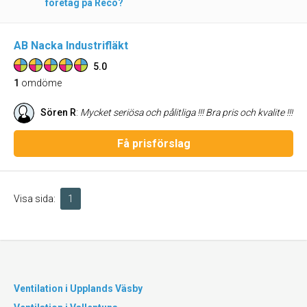
företag på Reco?
AB Nacka Industrifläkt
5.0
1
omdöme
Sören R
:
Mycket seriösa och pålitliga !!! Bra pris och kvalite !!!
Få prisförslag
Visa sida:
1
Ventilation i Upplands Väsby