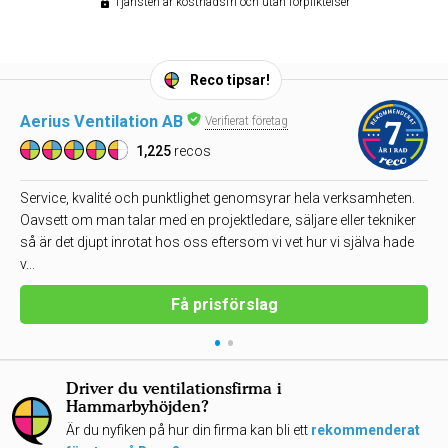
Tjänsten är kostnadsfri och utan förpliktelser
Reco tipsar!
Aerius Ventilation AB
Verifierat företag
1,225
recos
Service, kvalité och punktlighet genomsyrar hela verksamheten.
Oavsett om man talar med en projektledare, säljare eller tekniker
så är det djupt inrotat hos oss eftersom vi vet hur vi själva hade
v...
Få prisförslag
•
•
Driver du ventilationsfirma i
Hammarbyhöjden?
Är du nyfiken på hur din firma kan bli ett
rekommenderat