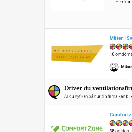
Hemkomf
Mäter i S
10
omdöme
Mikae
Driver du ventilationsfi
Är du nyfiken på hur din firma kan bli 
Comfortz
38
omdöme