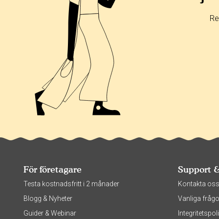
Re
För företagare
Support 
Testa kostnadsfritt i 2 månader
Kontakta os
Blogg & Nyheter
Vanliga frågo
Guider & Webinar
Integritetsp