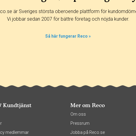
co.se är Sveriges största oberoende plattform för kundomdöm
Vi jobbar sedan 2007 för bättre företag och nöjda kunder.
Så här fungerar Reco »
& Kundtjänst
Mer om Reco
s
Om oss
r
Pressrum
olicy medlemmar
Jobba på Reco.se