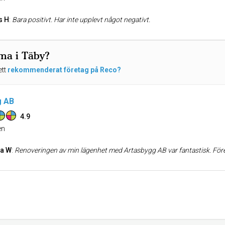
s H
:
Bara positivt. Har inte upplevt något negativt.
rma i Täby?
ett
rekommenderat företag på Reco?
g AB
4.9
n
ta W
:
Renoveringen av min lägenhet med Artasbygg AB var fantastisk. Företaget tog över ett annat företags arbete och räddade min lägenhet. Kvaliteten på utförande, kakel, måttbeställda snickerier och hela lägenheten gjordes perfekt. Jag vet inte vad jag skulle göra om det inte vore för Ar