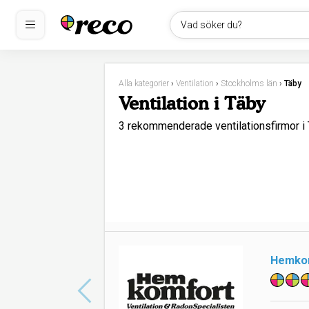
Vad söker du?
Alla kategorier
›
Ventilation
›
Stockholms län
›
Täby
Ventilation i Täby
3 rekommenderade ventilationsfirmor 
Hemko