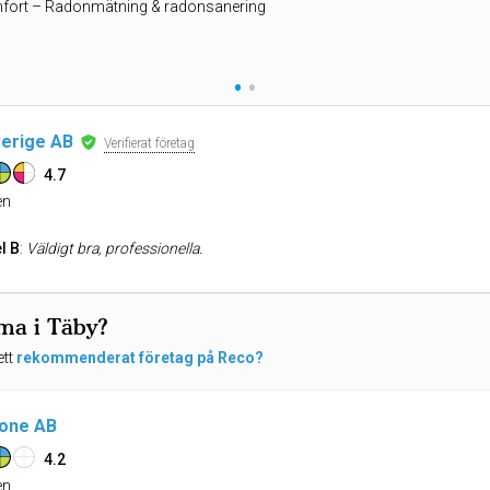
ort – Radonmätning & radonsanering
•
•
verige AB
Verifierat företag
4.7
n
l B
:
Väldigt bra, professionella.
rma i Täby?
ett
rekommenderat företag på Reco?
one AB
4.2
n