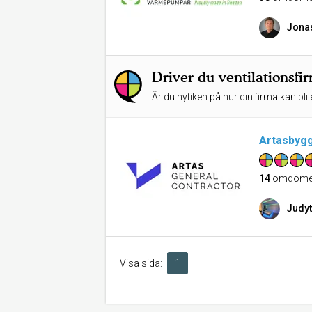
Jona
Driver du ventilationsfi
Är du nyfiken på hur din firma kan bli 
Artasbyg
14
omdöme
Judy
Visa sida:
1