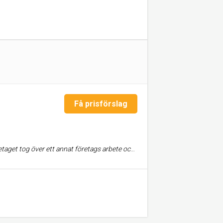
Få prisförslag
tas. De kopplade till och med in lysdioder i mitt sovrum, och den allmänna renoveringen av lägenheten slutfördes på mindre än 3 månader, allt i enlighet med lägenhetens design 😃