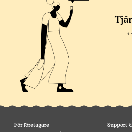
Tjän
Re
För företagare
Support 