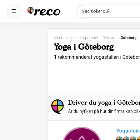
Vad söker du?
Alla kategorier
›
Yoga
›
Västra Götaland
›
Göteborg
Yoga i Göteborg
1 rekommenderat yogaställen i Göteb
Driver du yoga i Götebo
Är du nyfiken på hur din firma kan bli 
Yogastud