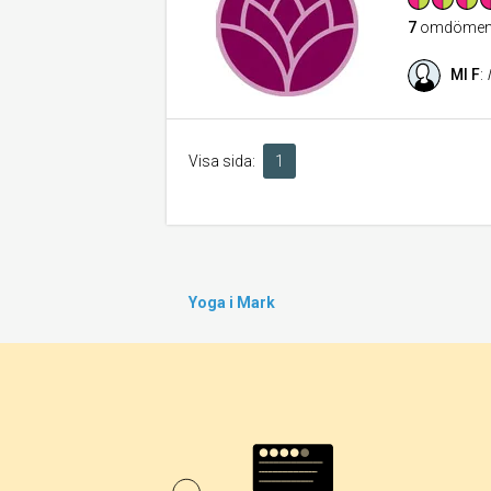
7
omdöme
Ml F
:
Visa sida:
1
Yoga i Mark