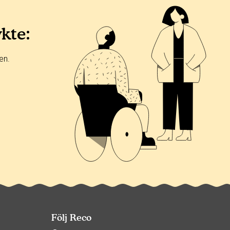
ykte:
en.
Följ Reco