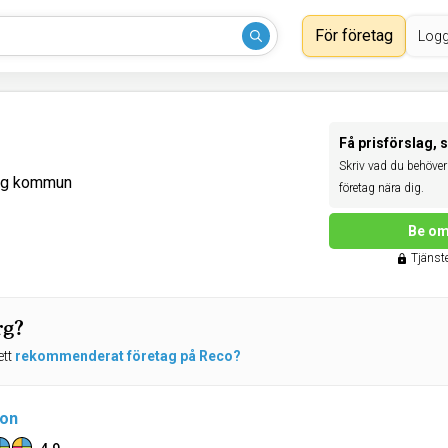
För företag
Logg
Få prisförslag, 
Skriv vad du behöver 
org kommun
företag nära dig.
Be om
Tjänste
rg?
ett
rekommenderat företag på Reco?
ion