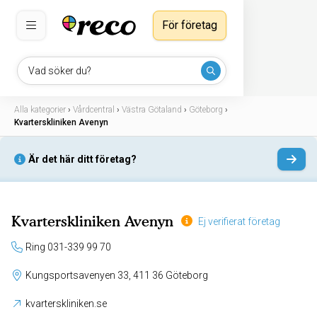
För företag
Vad söker du?
Alla kategorier
›
Vårdcentral
›
Västra Götaland
›
Göteborg
›
Kvarterskliniken Avenyn
Är det här ditt företag?
Kvarterskliniken Avenyn
Ej verifierat företag
Ring 031-339 99 70
Kungsportsavenyen 33, 411 36 Göteborg
kvarterskliniken.se