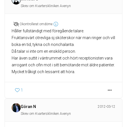
Skrev om Kvarterskliniken Avenyn
Okontrollerat omdöme
Håller fullständigt med föregående talare.
Fruktansvärt otrevliga sj.sköterskor när man ringer och vill
boka en tid, tykna och nonchalanta.
Då talar vi inte om en enskild person.
Har även suttit i väntrummet och hört receptionisten vara
arrogant och ofin mot i sitt bemötande mot äldre patienter.
Mycket tråkigt och lessamt att höra.
1
Göran N
2012-03-12
Skrev om Kvarterskliniken Avenyn