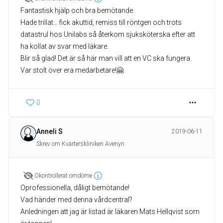
Fantastisk hjälp och bra bemötande.
Hade trillat… fick akuttid, remiss till röntgen och trots
datastrul hos Unilabs så återkom sjuksköterska efter att
ha kollat av svar med läkare.
Blir så glad! Det är så här man vill att en VC ska fungera.
Var stolt över era medarbetare!🤗
0
Anneli S
2019-06-11
Skrev om Kvarterskliniken Avenyn
Okontrollerat omdöme
Oprofessionella, dåligt bemötande!
Vad händer med denna vårdcentral?
Anledningen att jag är listad är läkaren Mats Hellqvist som