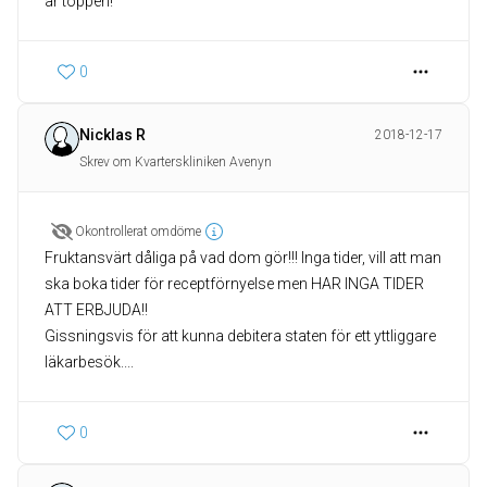
är toppen!
0
Nicklas R
2018-12-17
Skrev om Kvarterskliniken Avenyn
Okontrollerat omdöme
Fruktansvärt dåliga på vad dom gör!!! Inga tider, vill att man
ska boka tider för receptförnyelse men HAR INGA TIDER
ATT ERBJUDA!!
Gissningsvis för att kunna debitera staten för ett yttliggare
läkarbesök....
0