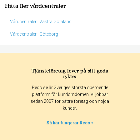
Hitta fler vårdcentraler
Vårdcentraler i Västra Götaland
Vårdcentraler i Göteborg
Tjänsteföretag lever på sitt goda
rykte:
Betyg & tidpunkt:
Reco.se är Sveriges största oberoende
Alla
365 dagar
90 dagar
30 dagar
plattform för kundomdömen. Vi jobbar
sedan 2007 för bättre företag och nöjda
20%
kunder.
0%
0%
Så här fungerar Reco »
0%
80%