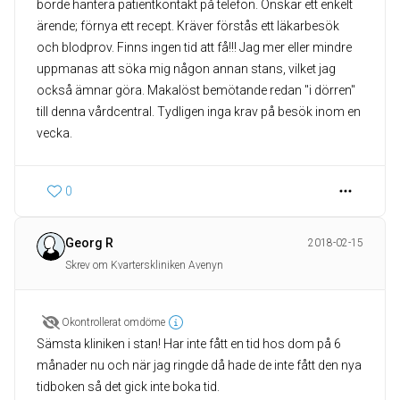
borde hantera patientkontakt på telefon. Önskar ett enkelt
ärende; förnya ett recept. Kräver förstås ett läkarbesök
och blodprov. Finns ingen tid att få!!! Jag mer eller mindre
uppmanas att söka mig någon annan stans, vilket jag
också ämnar göra. Makalöst bemötande redan "i dörren"
till denna vårdcentral. Tydligen inga krav på besök inom en
vecka.
0
Georg R
2018-02-15
Skrev om Kvarterskliniken Avenyn
Okontrollerat omdöme
Sämsta kliniken i stan! Har inte fått en tid hos dom på 6
månader nu och när jag ringde då hade de inte fått den nya
tidboken så det gick inte boka tid.