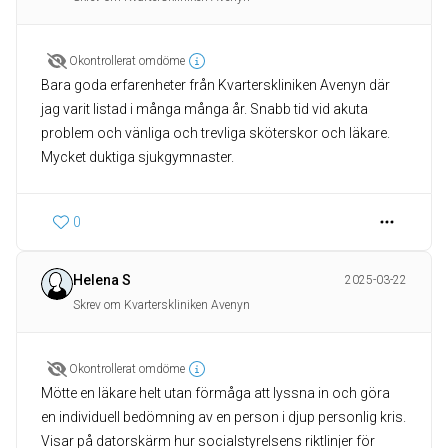
Okontrollerat omdöme
Bara goda erfarenheter från Kvarterskliniken Avenyn där
jag varit listad i många många år. Snabb tid vid akuta
problem och vänliga och trevliga sköterskor och läkare.
Mycket duktiga sjukgymnaster.
0
Helena S
2025-03-22
Skrev om Kvarterskliniken Avenyn
Okontrollerat omdöme
Mötte en läkare helt utan förmåga att lyssna in och göra
en individuell bedömning av en person i djup personlig kris.
Visar på datorskärm hur socialstyrelsens riktlinjer för