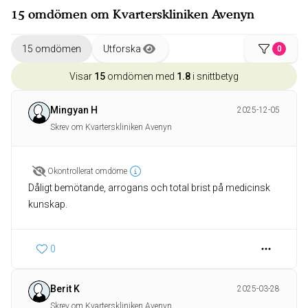
15 omdömen om Kvarterskliniken Avenyn
15 omdömen
Utforska
0
Visar
15
omdömen med
1.8
i snittbetyg
Mingyan H
2025-12-05
Skrev om Kvarterskliniken Avenyn
Okontrollerat omdöme
Dåligt bemötande, arrogans och total brist på medicinsk
kunskap.
0
Berit K
2025-03-28
Skrev om Kvarterskliniken Avenyn