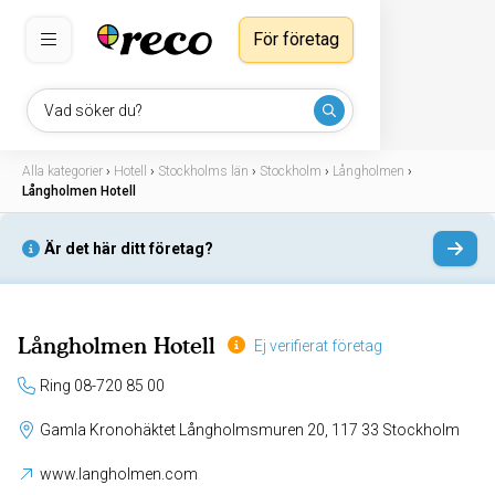
För företag
Vad söker du?
Alla kategorier
›
Hotell
›
Stockholms län
›
Stockholm
›
Långholmen
›
Långholmen Hotell
Är det här ditt företag?
Långholmen Hotell
Ej verifierat företag
Ring 08-720 85 00
Gamla Kronohäktet Långholmsmuren 20, 117 33 Stockholm
www.langholmen.com