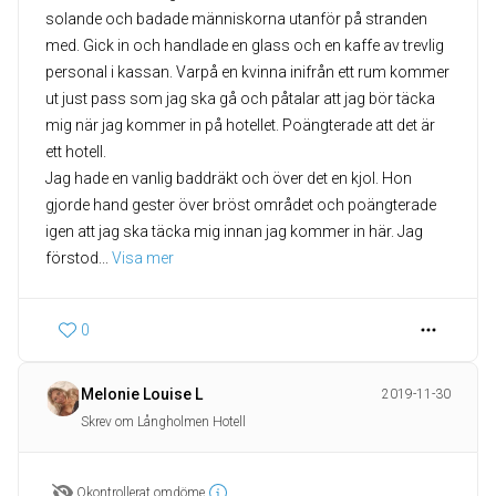
solande och badade människorna utanför på stranden
med. Gick in och handlade en glass och en kaffe av trevlig
personal i kassan. Varpå en kvinna inifrån ett rum kommer
ut just pass som jag ska gå och påtalar att jag bör täcka
mig när jag kommer in på hotellet. Poängterade att det är
ett hotell.
Jag hade en vanlig baddräkt och över det en kjol. Hon
gjorde hand gester över bröst området och poängterade
igen att jag ska täcka mig innan jag kommer in här. Jag
förstod
... 
Visa mer
0
Melonie Louise L
2019-11-30
Skrev om Långholmen Hotell
Okontrollerat omdöme