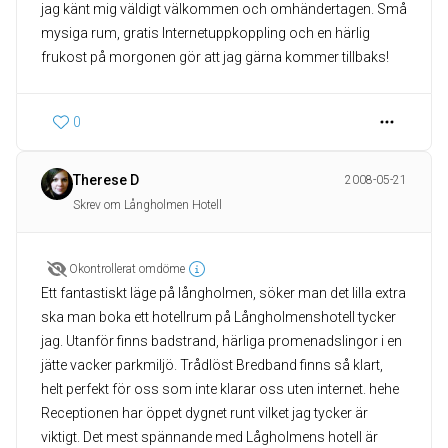
jag känt mig väldigt välkommen och omhändertagen. Små
mysiga rum, gratis Internetuppkoppling och en härlig
frukost på morgonen gör att jag gärna kommer tillbaks!
0
Therese D
2008-05-21
Skrev om Långholmen Hotell
Okontrollerat omdöme
Ett fantastiskt läge på långholmen, söker man det lilla extra
ska man boka ett hotellrum på Långholmenshotell tycker
jag. Utanför finns badstrand, härliga promenadslingor i en
jätte vacker parkmiljö. Trådlöst Bredband finns så klart,
helt perfekt för oss som inte klarar oss uten internet. hehe
Receptionen har öppet dygnet runt vilket jag tycker är
viktigt. Det mest spännande med Lågholmens hotell är