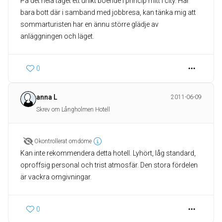
På det hela taget ett unikt boende i princip mitt i city. Har
bara bott där i samband med jobbresa, kan tänka mig att
sommarturisten har en ännu större glädje av
anläggningen och läget.
0
anna L
2011-06-09
Skrev om Långholmen Hotell
Okontrollerat omdöme
Kan inte rekommendera detta hotell. Lyhört, låg standard,
oproffsig personal och trist atmosfär. Den stora fördelen
är vackra omgivningar.
0