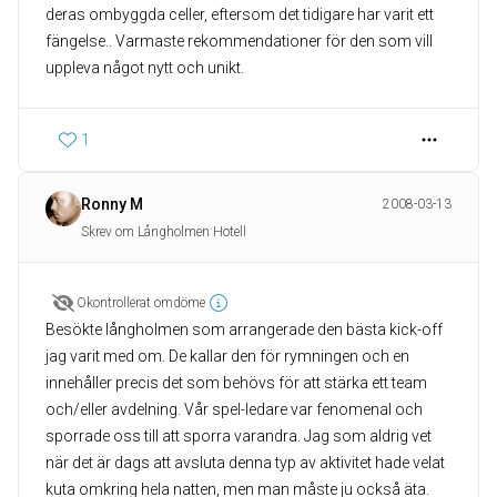
deras ombyggda celler, eftersom det tidigare har varit ett
fängelse.. Varmaste rekommendationer för den som vill
uppleva något nytt och unikt.
1
Ronny M
2008-03-13
Skrev om Långholmen Hotell
Okontrollerat omdöme
Besökte långholmen som arrangerade den bästa kick-off
jag varit med om. De kallar den för rymningen och en
innehåller precis det som behövs för att stärka ett team
och/eller avdelning. Vår spel-ledare var fenomenal och
sporrade oss till att sporra varandra. Jag som aldrig vet
när det är dags att avsluta denna typ av aktivitet hade velat
kuta omkring hela natten, men man måste ju också äta.