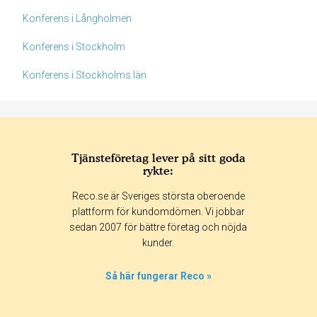
Konferens i Långholmen
Konferens i Stockholm
Konferens i Stockholms län
Tjänsteföretag lever på sitt goda
rykte:
Betyg & tidpunkt:
Reco.se är Sveriges största oberoende
Alla
365 dagar
90 dagar
30 dagar
plattform för kundomdömen. Vi jobbar
sedan 2007 för bättre företag och nöjda
45%
kunder.
27%
0%
Så här fungerar Reco »
9%
18%