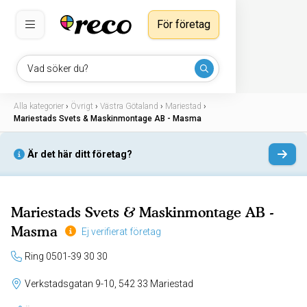
För företag
Vad söker du?
Alla kategorier
›
Övrigt
›
Västra Götaland
›
Mariestad
›
Mariestads Svets & Maskinmontage AB - Masma
Är det här ditt företag?
Mariestads Svets & Maskinmontage AB -
Masma
Ej verifierat företag
Ring 0501-39 30 30
Verkstadsgatan 9-10, 542 33 Mariestad