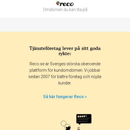
Omdömen du kan lita på
Tjänsteföretag lever på sitt goda
rykte:
Betyg & tidpunkt:
Reco.se är Sveriges största oberoende
Alla
365 dagar
90 dagar
30 dagar
plattform för kundomdömen. Vi jobbar
sedan 2007 för bättre företag och nöjda
100%
kunder.
0%
0%
Så här fungerar Reco »
0%
0%