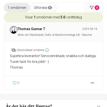
1 omdömen
Utforska
0
Visar
1
omdömen med
5.0
i snittbetyg
Thomas Gunnar T
2025-04-16
Skrev om Mariestads Svets & Maskinmontage AB - Masma
Okontrollerat omdöme
Superbra leverantör! Serviceinriktade, snabba och duktiga.
Tusen tack för bra jobb! :-)
Thomas
0
Är det här ditt företag?