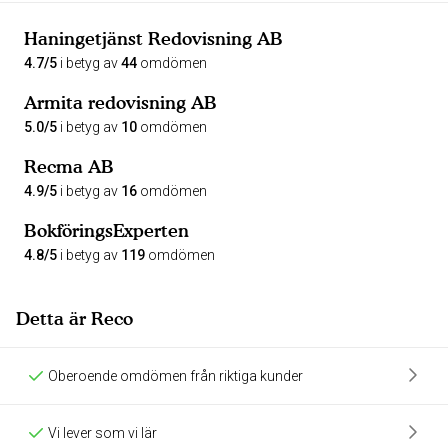
Haningetjänst Redovisning AB
4.7/5
i betyg av
44
omdömen
Armita redovisning AB
5.0/5
i betyg av
10
omdömen
Recma AB
4.9/5
i betyg av
16
omdömen
BokföringsExperten
4.8/5
i betyg av
119
omdömen
Detta är Reco
Oberoende omdömen från riktiga kunder
Vi lever som vi lär