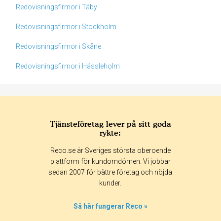
Redovisningsfirmor i Täby
Redovisningsfirmor i Stockholm
Redovisningsfirmor i Skåne
Redovisningsfirmor i Hässleholm
Tjänsteföretag lever på sitt goda
rykte:
Betyg & tidpunkt:
Reco.se är Sveriges största oberoende
Alla
365 dagar
90 dagar
30 dagar
plattform för kundomdömen. Vi jobbar
sedan 2007 för bättre företag och nöjda
100%
kunder.
0%
0%
Så här fungerar Reco »
0%