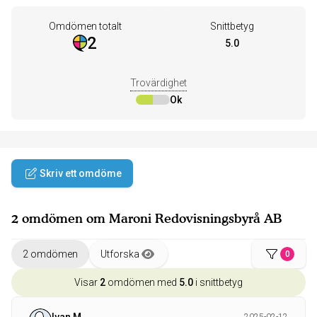
Omdömen totalt
Snittbetyg
2
5.0
Trovärdighet
Ok
Skriv ett omdöme
2 omdömen om Maroni Redovisningsbyrå AB
2 omdömen
Utforska
0
Visar
2
omdömen med
5.0
i snittbetyg