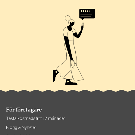
0%
För företagare
Testa kostnadsfritt i 2 månader
Blogg & Nyheter