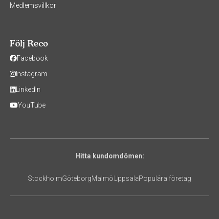
Medlemsvillkor
Följ Reco
Facebook
Instagram
LinkedIn
YouTube
Hitta kundomdömen:
Stockholm
Göteborg
Malmö
Uppsala
Populära företag