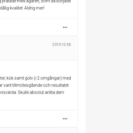
g pratade med ägaren, som då började
dålig kvalitet. Aldrig mer!
2015-12-28
ster, kök samt golv (i 2 omgångar) med
 varit tillmötesgående och resultatet
t prisvärda. Skulle absolut anlita dem