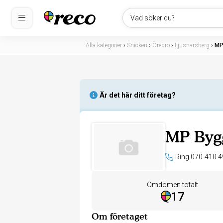
Vad söker du?
Alla kategorier
›
Snickeri
›
Örebro
›
Ljusnarsberg
›
MP
Är det här ditt företag?
MP Byg
Ring 070-410 4
Omdömen totalt
17
Om företaget