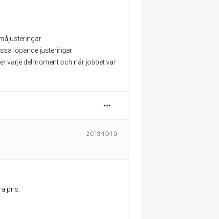
måjusteringar
issa löpande justeringar
efter varje delmoment och när jobbet var
2013-10-10
a pris.