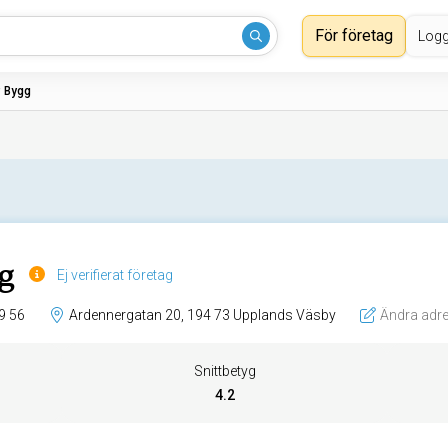
För företag
Logg
 Bygg
g
Ej verifierat företag
9 56
Ardennergatan 20, 194 73 Upplands Väsby
Ändra adr
Snittbetyg
4.2