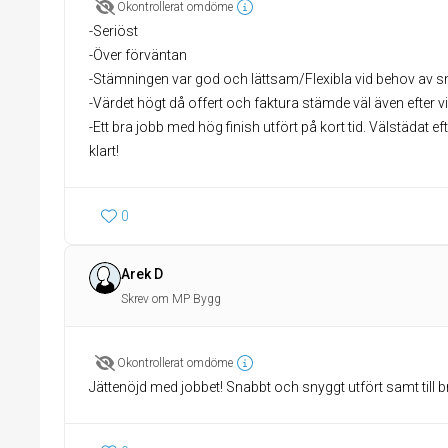
Okontrollerat omdöme
-Seriöst
-Över förväntan
-Stämningen var god och lättsam/Flexibla vid behov av s
-Värdet högt då offert och faktura stämde väl även efter v
-Ett bra jobb med hög finish utfört på kort tid. Välstädat 
klart!
0
Arek D
Skrev om MP Bygg
Okontrollerat omdöme
Jättenöjd med jobbet! Snabbt och snyggt utfört samt till br