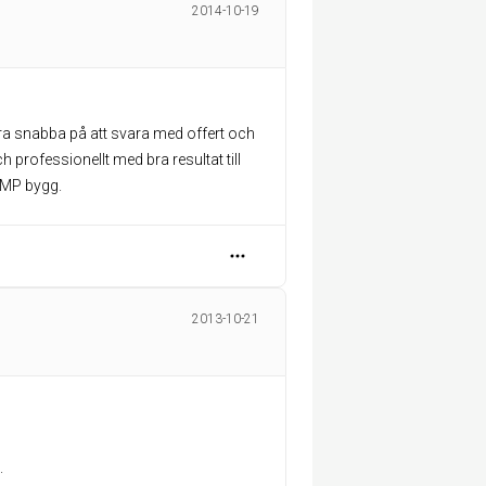
2014-10-19
a snabba på att svara med offert och
rofessionellt med bra resultat till
 MP bygg.
2013-10-21
.