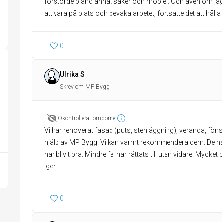
förstörde bland annat saker och möbler. Och även om ja
att vara på plats och bevaka arbetet, fortsatte det att hålla 
0
Ulrika S
Skrev om MP Bygg
Okontrollerat omdöme
Vi har renoverat fasad (puts, stenläggning), veranda, fön
hjälp av MP Bygg. Vi kan varmt rekommendera dem. De har
har blivit bra. Mindre fel har rättats till utan vidare. Mycke
igen.
0