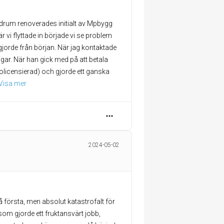
adrum renoverades initialt av Mpbygg
r vi flyttade in började vi se problem
orde från början. När jag kontaktade
ngar. När han gick med på att betala
licensierad) och gjorde ett ganska
Visa mer
2024-05-02
två första, men absolut katastrofalt för
som gjorde ett fruktansvärt jobb,