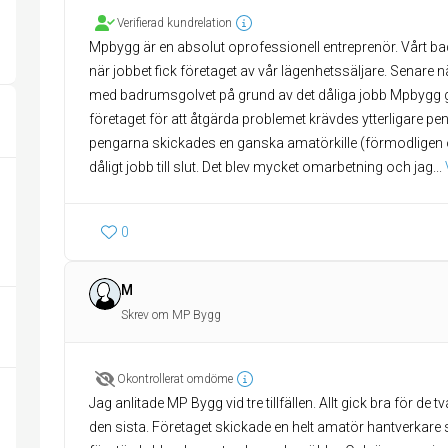
Verifierad kundrelation
Mpbygg är en absolut oprofessionell entreprenör. Vårt b
när jobbet fick företaget av vår lägenhetssäljare. Senare nä
med badrumsgolvet på grund av det dåliga jobb Mpbygg gj
företaget för att åtgärda problemet krävdes ytterligare pe
pengarna skickades en ganska amatörkille (förmodligen o
dåligt jobb till slut. Det blev mycket omarbetning och jag
... 
0
M
Skrev om MP Bygg
Okontrollerat omdöme
Jag anlitade MP Bygg vid tre tillfällen. Allt gick bra för de 
den sista. Företaget skickade en helt amatör hantverkare 