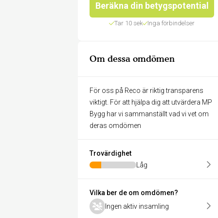
Beräkna din betygspotential
Tar 10 sek
Inga förbindelser
Om dessa omdömen
För oss på Reco är riktig transparens
viktigt. För att hjälpa dig att utvärdera MP
Bygg har vi sammanställt vad vi vet om
deras omdömen
Trovärdighet
Låg
Vilka ber de om omdömen?
Ingen aktiv insamling