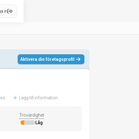
a in
Aktivera din företagsprofil
ess
Lägg till information
Trovärdighet
Låg