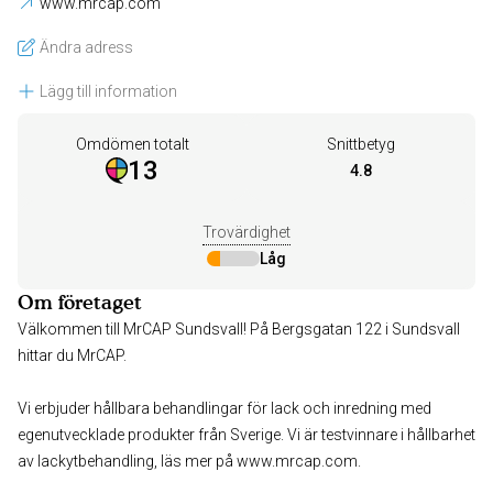
www.mrcap.com
Ändra adress
Lägg till information
Omdömen totalt
Snittbetyg
13
4.8
Trovärdighet
Låg
Om företaget
Välkommen till MrCAP Sundsvall! På Bergsgatan 122 i Sundsvall
hittar du MrCAP.
Vi erbjuder hållbara behandlingar för lack och inredning med
egenutvecklade produkter från Sverige. Vi är testvinnare i hållbarhet
av lackytbehandling, läs mer på www.mrcap.com.