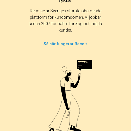
rykte:
Betyg & tidpunkt:
Reco.se är Sveriges största oberoende
Alla
365 dagar
90 dagar
30 dagar
plattform för kundomdömen. Vi jobbar
sedan 2007 för bättre företag och nöjda
77%
kunder.
23%
0%
Så här fungerar Reco »
0%
0%