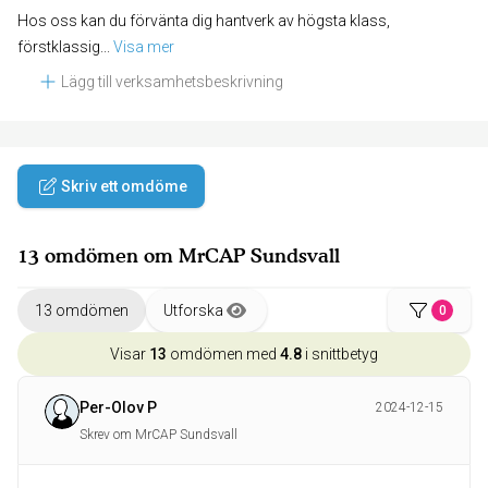
Hos oss kan du förvänta dig hantverk av högsta klass,
förstklassig
... 
Visa mer
Lägg till verksamhetsbeskrivning
Skriv ett omdöme
13 omdömen om MrCAP Sundsvall
13 omdömen
Utforska
0
Visar
13
omdömen med
4.8
i snittbetyg
Per-Olov P
2024-12-15
Skrev om MrCAP Sundsvall