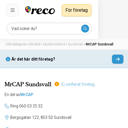
För företag
Vad söker du?
Alla kategorier
›
Bilvård
›
Västernorrland
›
Sundsvall
›
MrCAP Sundsvall
Är det här ditt företag?
MrCAP Sundsvall
Ej verifierat företag
En del av
MrCAP
Ring 060-53 25 32
Bergsgatan 122, 853 50 Sundsvall