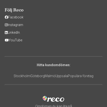
Följ Reco
Facebook
Instagram
LinkedIn
YouTube
Hitta kundomdömen:
Stockholm
Göteborg
Malmö
Uppsala
Populära företag
Omdömen du kan lita på