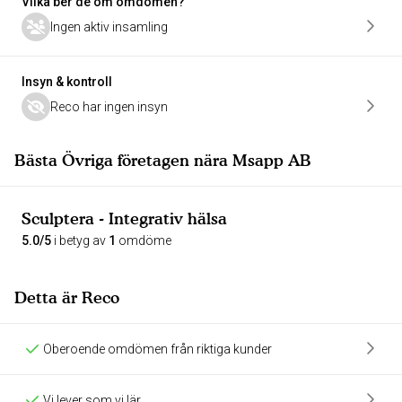
Vilka ber de om omdömen?
Ingen aktiv insamling
Insyn & kontroll
Reco har ingen insyn
Bästa Övriga företagen nära Msapp AB
Sculptera - Integrativ hälsa
5.0/5
i betyg av
1
omdöme
Detta är Reco
Oberoende omdömen från riktiga kunder
Vi lever som vi lär