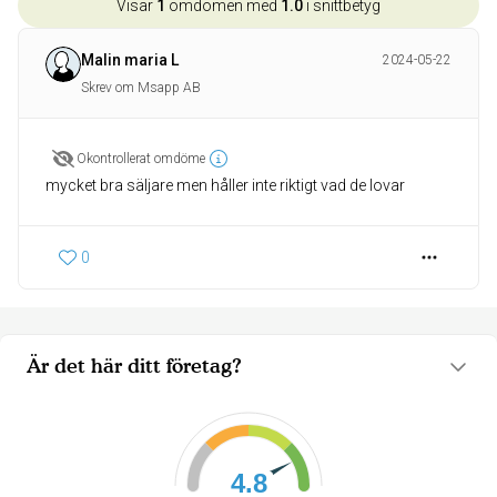
Visar
1
omdömen med
1.0
i snittbetyg
Malin maria L
2024-05-22
Skrev om Msapp AB
Okontrollerat omdöme
mycket bra säljare men håller inte riktigt vad de lovar
0
Är det här ditt företag?
4.8