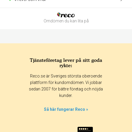
Omdömen du kan lita på
Tjänsteföretag lever på sitt goda
rykte:
Betyg & tidpunkt:
Reco.se är Sveriges största oberoende
Alla
365 dagar
90 dagar
30 dagar
plattform för kundomdömen. Vi jobbar
sedan 2007 för bättre företag och nöjda
0%
kunder.
0%
0%
Så här fungerar Reco »
0%
100%