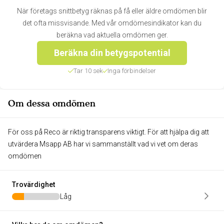
När företags snittbetyg räknas på få eller äldre omdömen blir
det ofta missvisande. Med vår omdömesindikator kan du
beräkna vad aktuella omdömen ger.
Beräkna din betygspotential
Tar 10 sek
Inga förbindelser
Om dessa omdömen
För oss på Reco är riktig transparens viktigt. För att hjälpa dig att
utvärdera Msapp AB har vi sammanställt vad vi vet om deras
omdömen
Trovärdighet
Låg