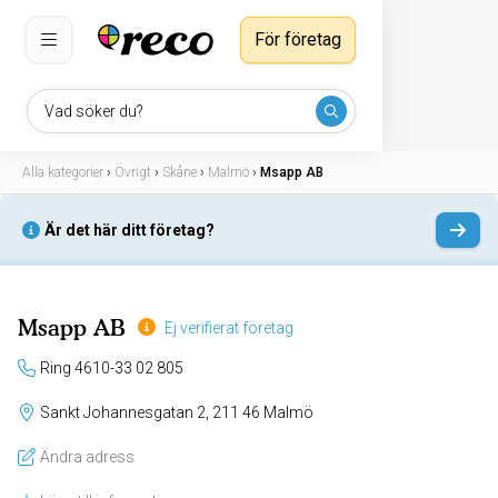
För företag
Vad söker du?
Alla kategorier
›
Övrigt
›
Skåne
›
Malmö
›
Msapp AB
Är det här ditt företag?
Msapp AB
Ej verifierat företag
Ring 4610-33 02 805
Sankt Johannesgatan 2, 211 46 Malmö
Ändra adress