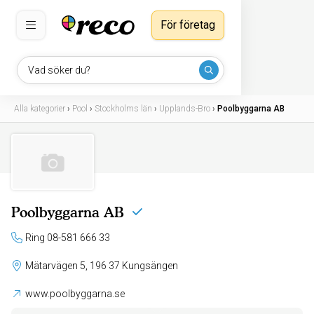
För företag
Vad söker du?
Alla kategorier
›
Pool
›
Stockholms län
›
Upplands-Bro
›
Poolbyggarna AB
Poolbyggarna AB
Ring 08-581 666 33
Mätarvägen 5, 196 37 Kungsängen
www.poolbyggarna.se