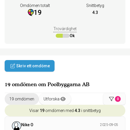
Omdömen totalt
Snittbetyg
19
4.3
Trovärdighet
Ok
Skriv ett omdöme
19 omdömen om Poolbyggarna AB
19 omdömen
Utforska
0
Visar
19
omdömen med
4.3
i snittbetyg
Nike O
2025-09-05