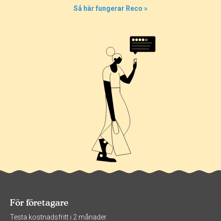
0%
Så här fungerar Reco »
0%
16%
För företagare
Testa kostnadsfritt i 2 månader