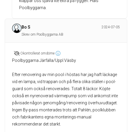
klappar oss själva lite extra på ryggen. Häls
Poolbyggarna.
Bo S
2024-07-05
Skrev om Poolbyggarna AB
Okontrollerat omdöme
Poolbyggarna Järfälla/Uppl.Väsby
Efter renovering av min pool i höstas har jag haft läckage
vid en lampa, vid trappan och på flera olika ställen i pool-
guard som också renoverades. Totalt 8 läckor. Köpte
också en nyrenoverad värmepump som vid ankomst inte
påvisade någon genomgång/renovering överhuvudtaget.
Ingen By-pass monterades trots att Pahlén, poolklubben
och fabrikantens egna monterings-manual
rekommenderar det starkt.