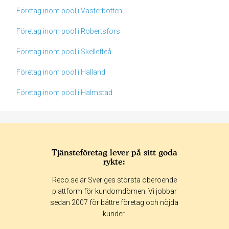
Företag inom pool i Västerbotten
Företag inom pool i Robertsfors
Företag inom pool i Skellefteå
Företag inom pool i Halland
Företag inom pool i Halmstad
Tjänsteföretag lever på sitt goda
rykte:
Betyg & tidpunkt:
Reco.se är Sveriges största oberoende
Alla
365 dagar
90 dagar
30 dagar
plattform för kundomdömen. Vi jobbar
sedan 2007 för bättre företag och nöjda
74%
kunder.
11%