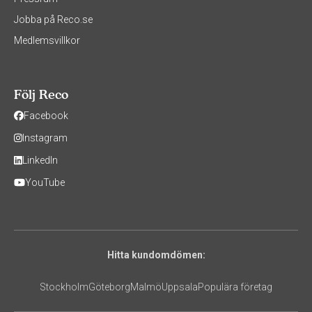
Jobba på Reco.se
Medlemsvillkor
Följ Reco
Facebook
Instagram
LinkedIn
YouTube
Hitta kundomdömen:
Stockholm
Göteborg
Malmö
Uppsala
Populära företag