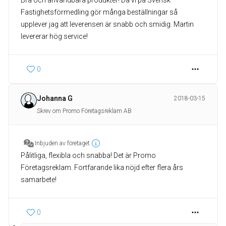
Bra och användbara produkter! Då vi på Svensk
Fastighetsförmedling gör många beställningar så
upplever jag att leverensen är snabb och smidig. Martin
levererar hög service!
0
Johanna G
2018-03-15
Skrev om Promo Företagsreklam AB
Inbjuden av företaget
Pålitliga, flexibla och snabba! Det är Promo
Företagsreklam. Fortfarande lika nöjd efter flera års
samarbete!
0