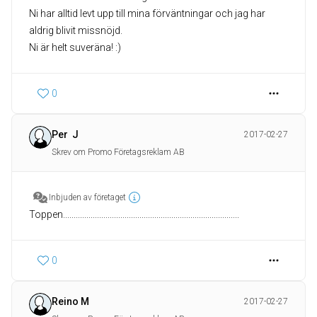
Ni har alltid levt upp till mina förväntningar och jag har
aldrig blivit missnöjd.
Ni är helt suveräna! :)
0
Per J
2017-02-27
Skrev om Promo Företagsreklam AB
Inbjuden av företaget
Toppen...................................................................................
0
Reino M
2017-02-27