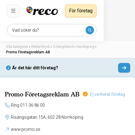
För företag
Vad söker du?
Alla kategorier
›
Reklambyrå
›
Östergötland
›
Norrköping
›
Promo Företagsreklam AB
Är det här ditt företag?
Promo Företagsreklam AB
Ej verifierat företag
Ring 011-36 86 00
Risängsgatan 15A, 602 28 Norrköping
www.promo.se