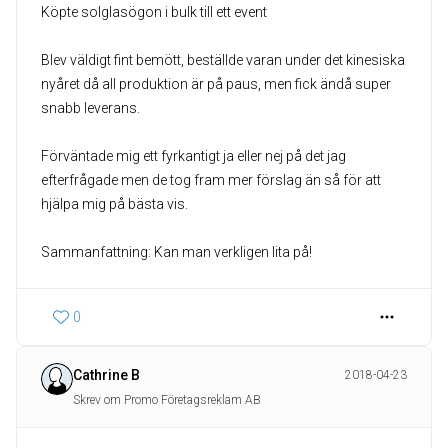
Köpte solglasögon i bulk till ett event
Blev väldigt fint bemött, beställde varan under det kinesiska
nyåret då all produktion är på paus, men fick ändå super
snabb leverans.
Förväntade mig ett fyrkantigt ja eller nej på det jag
efterfrågade men de tog fram mer förslag än så för att
hjälpa mig på bästa vis.
Sammanfattning: Kan man verkligen lita på!
0
Cathrine B
2018-04-23
Skrev om Promo Företagsreklam AB