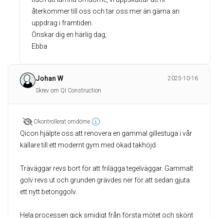
återkommer till oss och tar oss mer än gärna an
uppdrag i framtiden.
Önskar dig en härlig dag,
Ebba
Johan W
2025-10-16
Skrev om QI Construction
Okontrollerat omdöme
Qicon hjälpte oss att renovera en gammal gillestuga i vår
källare till ett modernt gym med ökad takhöjd.
Träväggar revs bort för att frilägga tegelväggar. Gammalt
golv revs ut och grunden grävdes ner för att sedan gjuta
ett nytt betonggolv.
Hela processen gick smidigt från första mötet och skönt