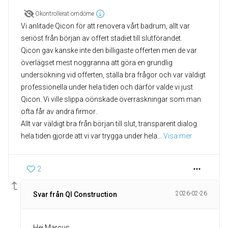
Okontrollerat omdöme
Vi anlitade Qicon för att renovera vårt badrum, allt var
seriöst från början av offert stadiet till slutförandet.
Qicon gav kanske inte den billigaste offerten men de var
överlägset mest noggranna att göra en grundlig
undersökning vid offerten, ställa bra frågor och var väldigt
professionella under hela tiden och därför valde vi just
Qicon. Vi ville slippa oönskade överraskningar som man
ofta får av andra firmor..
Allt var väldigt bra från början till slut, transparent dialog
hela tiden gjorde att vi var trygga under hela
... 
Visa mer
2
2026-02-26
Svar från QI Construction
Hej Marcus,