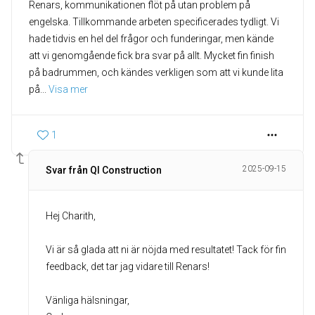
Renars, kommunikationen flöt på utan problem på
engelska. Tillkommande arbeten specificerades tydligt. Vi
hade tidvis en hel del frågor och funderingar, men kände
att vi genomgående fick bra svar på allt. Mycket fin finish
på badrummen, och kändes verkligen som att vi kunde lita
på
... 
Visa mer
1
2025-09-15
Svar från QI Construction
Hej Charith,
Vi är så glada att ni är nöjda med resultatet! Tack för fin
feedback, det tar jag vidare till Renars!
Vänliga hälsningar,