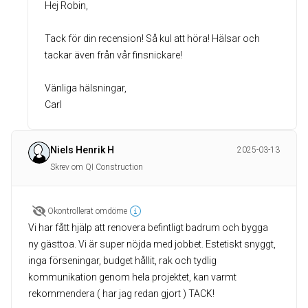
Hej Robin,
Tack för din recension! Så kul att höra! Hälsar och
tackar även från vår finsnickare!
Vänliga hälsningar,
Carl
Niels Henrik H
2025-03-13
Skrev om QI Construction
Okontrollerat omdöme
Vi har fått hjälp att renovera befintligt badrum och bygga
ny gästtoa. Vi är super nöjda med jobbet. Estetiskt snyggt,
inga förseningar, budget hållit, rak och tydlig
kommunikation genom hela projektet, kan varmt
rekommendera ( har jag redan gjort ) TACK!