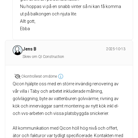
Nu hoppas vi på en snabb vinter så ni kan få komma
ut på balkongen och njuta lite.
Allt gott,
Ebba
Jens B
2025-10-13
Skrev om QI Construction
Okontrollerat omdöme
Qicon hjälpte oss med en större invändig renovering av
vår villa i Täby och arbetet inkluderade målning,
golvläggning, byte av vattenburen golvvärme, rivning av
kök och innerväggar samt montering av nytt kök inkl el-
och vvs-arbeten och vissa platsbyggda snickerier.
All kommunikation med Qicon höll hög nivå och offert,
ätor och fakturor var tydligt specificerade. Kontakten med