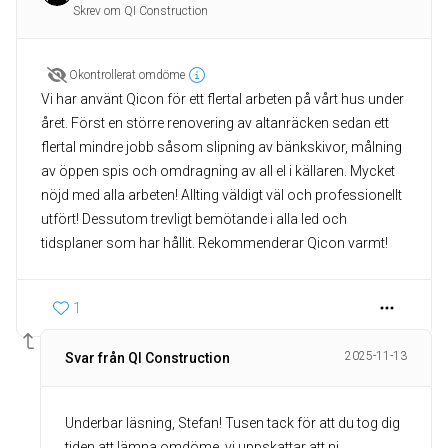
Skrev om QI Construction
Okontrollerat omdöme
Vi har använt Qicon för ett flertal arbeten på vårt hus under
året. Först en större renovering av altanräcken sedan ett
flertal mindre jobb såsom slipning av bänkskivor, målning
av öppen spis och omdragning av all el i källaren. Mycket
nöjd med alla arbeten! Allting väldigt väl och professionellt
utfört! Dessutom trevligt bemötande i alla led och
tidsplaner som har hållit. Rekommenderar Qicon varmt!
1
2025-11-13
Svar från QI Construction
Underbar läsning, Stefan! Tusen tack för att du tog dig
tiden att lämna omdöme, vi uppskattar att ni