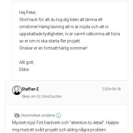
Hej Peter,
Stort tack för att du tog dig tiden att lämna ett
omdöme! Härlig läsning att ni är nöjda och att ni
uppskattade tydligheten, ni är varmt välkomna att höra
av er om ni ska starta fler projekt.
Önskar er en fortsatt härlig sommar!
Allt gott,
Ebba
Staffan E
2026-06-18
Skrev om QI Construction
Okontrollerat omdöme
Mycket nöjd. Fint hantverk och "attention to detail". Hjälpte
mig med ett svårt projekt och aldrig några problem.