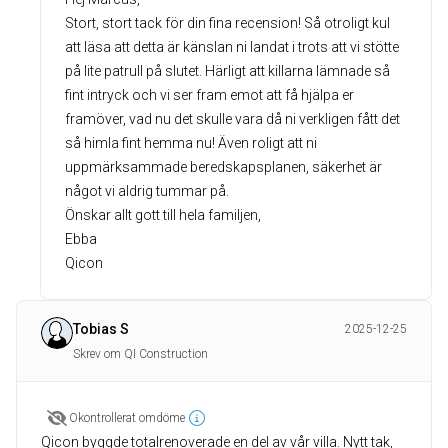
Stort, stort tack för din fina recension! Så otroligt kul
att läsa att detta är känslan ni landat i trots att vi stötte
på lite patrull på slutet. Härligt att killarna lämnade så
fint intryck och vi ser fram emot att få hjälpa er
framöver, vad nu det skulle vara då ni verkligen fått det
så himla fint hemma nu! Även roligt att ni
uppmärksammade beredskapsplanen, säkerhet är
något vi aldrig tummar på.
Önskar allt gott till hela familjen,
Ebba
Qicon
Tobias S
2025-12-25
Skrev om QI Construction
Okontrollerat omdöme
Qicon byggde totalrenoverade en del av vår villa. Nytt tak,