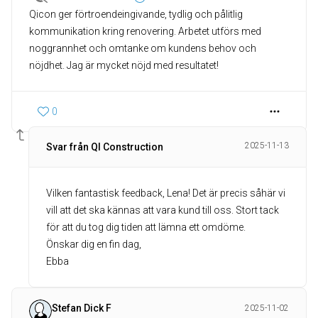
Qicon ger förtroendeingivande, tydlig och pålitlig
kommunikation kring renovering. Arbetet utförs med
noggrannhet och omtanke om kundens behov och
nöjdhet. Jag är mycket nöjd med resultatet!
0
2025-11-13
Svar från QI Construction
Vilken fantastisk feedback, Lena! Det är precis såhär vi
vill att det ska kännas att vara kund till oss. Stort tack
för att du tog dig tiden att lämna ett omdöme.
Önskar dig en fin dag,
Ebba
Stefan Dick F
2025-11-02