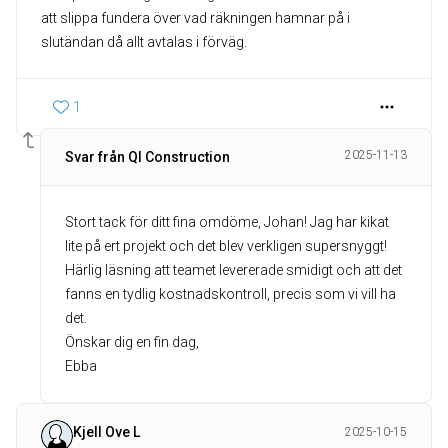
att slippa fundera över vad räkningen hamnar på i
slutändan då allt avtalas i förväg.
1
2025-11-13
Svar från QI Construction
Stort tack för ditt fina omdöme, Johan! Jag har kikat
lite på ert projekt och det blev verkligen supersnyggt!
Härlig läsning att teamet levererade smidigt och att det
fanns en tydlig kostnadskontroll, precis som vi vill ha
det.
Önskar dig en fin dag,
Ebba
Kjell Ove L
2025-10-15