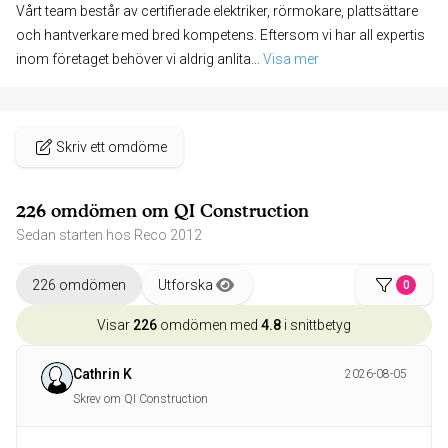
Vårt team består av certifierade elektriker, rörmokare, plattsättare
och hantverkare med bred kompetens. Eftersom vi har all expertis
inom företaget behöver vi aldrig anlita
... 
Visa mer
Skriv ett omdöme
226 omdömen om QI Construction
Sedan starten hos Reco 2012
226 omdömen
Utforska
0
Visar
226
omdömen med
4.8
i snittbetyg
Cathrin K
2026-08-05
Skrev om QI Construction