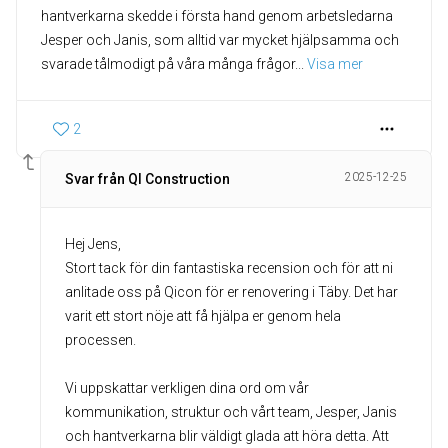
hantverkarna skedde i första hand genom arbetsledarna
Jesper och Janis, som alltid var mycket hjälpsamma och
svarade tålmodigt på våra många frågor
... 
Visa mer
2
2025-12-25
Svar från QI Construction
Hej Jens,
Stort tack för din fantastiska recension och för att ni
anlitade oss på Qicon för er renovering i Täby. Det har
varit ett stort nöje att få hjälpa er genom hela
processen.
Vi uppskattar verkligen dina ord om vår
kommunikation, struktur och vårt team, Jesper, Janis
och hantverkarna blir väldigt glada att höra detta. Att