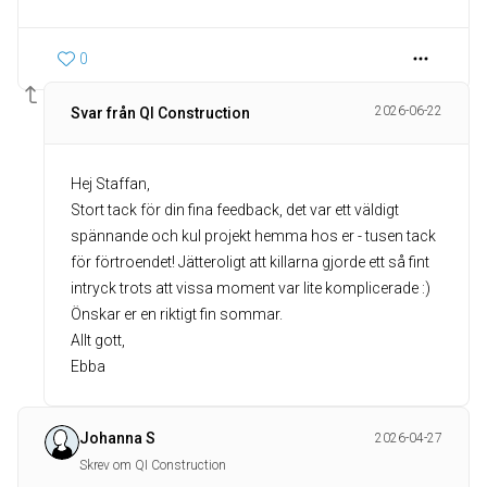
0
2026-06-22
Svar från QI Construction
Hej Staffan,
Stort tack för din fina feedback, det var ett väldigt
spännande och kul projekt hemma hos er - tusen tack
för förtroendet! Jätteroligt att killarna gjorde ett så fint
intryck trots att vissa moment var lite komplicerade :)
Önskar er en riktigt fin sommar.
Allt gott,
Ebba
Johanna S
2026-04-27
Skrev om QI Construction