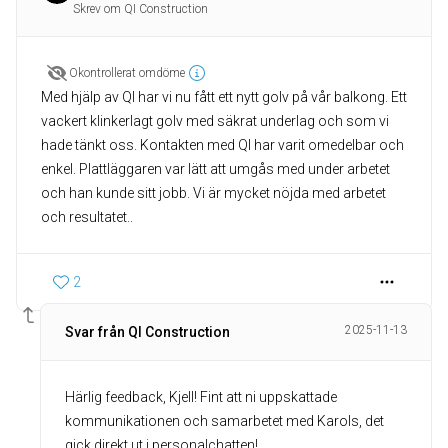
Skrev om QI Construction
Okontrollerat omdöme
Med hjälp av QI har vi nu fått ett nytt golv på vår balkong. Ett
vackert klinkerlagt golv med säkrat underlag och som vi
hade tänkt oss. Kontakten med QI har varit omedelbar och
enkel. Plattläggaren var lätt att umgås med under arbetet
och han kunde sitt jobb. Vi är mycket nöjda med arbetet
och resultatet..
2
2025-11-13
Svar från QI Construction
Härlig feedback, Kjell! Fint att ni uppskattade
kommunikationen och samarbetet med Karols, det
gick direkt ut i personalchatten!