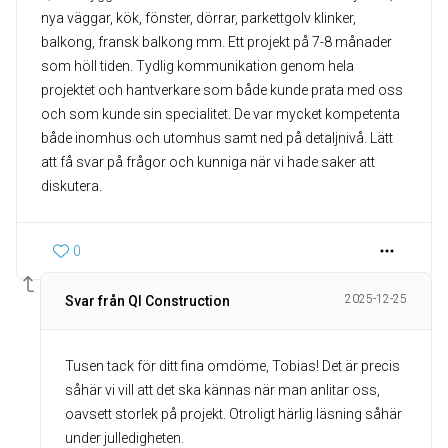
nya väggar, kök, fönster, dörrar, parkettgolv klinker,
balkong, fransk balkong mm. Ett projekt på 7-8 månader
som höll tiden. Tydlig kommunikation genom hela
projektet och hantverkare som både kunde prata med oss
och som kunde sin specialitet. De var mycket kompetenta
både inomhus och utomhus samt ned på detaljnivå. Lätt
att få svar på frågor och kunniga när vi hade saker att
diskutera.
0
2025-12-25
Svar från QI Construction
Tusen tack för ditt fina omdöme, Tobias! Det är precis
såhär vi vill att det ska kännas när man anlitar oss,
oavsett storlek på projekt. Otroligt härlig läsning såhär
under julledigheten.