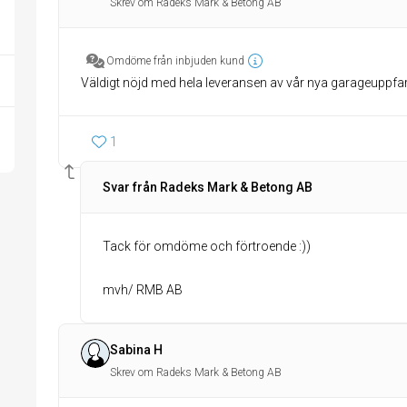
Skrev om Radeks Mark & Betong AB
Omdöme från inbjuden kund
Väldigt nöjd med hela leveransen av vår nya garageuppfar
1
Svar från Radeks Mark & Betong AB
Tack för omdöme och förtroende :))
mvh/ RMB AB
Sabina H
Skrev om Radeks Mark & Betong AB