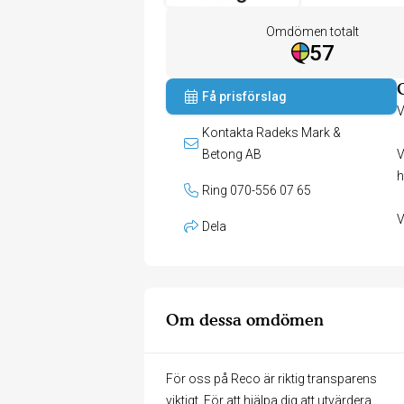
Omdömen totalt
57
Få prisförslag
V
Kontakta Radeks Mark &
Betong AB
V
h
Ring 070-556 07 65
V
Dela
Om dessa omdömen
För oss på Reco är riktig transparens
viktigt. För att hjälpa dig att utvärdera