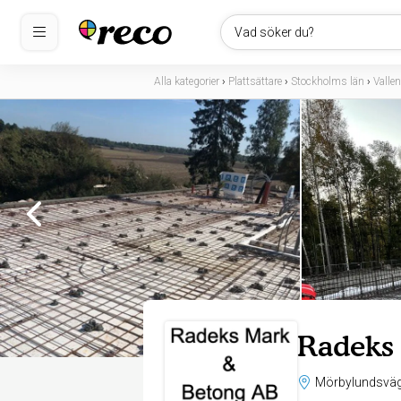
Vad söker du?
Alla kategorier
›
Plattsättare
›
Stockholms län
›
Valle
Radeks