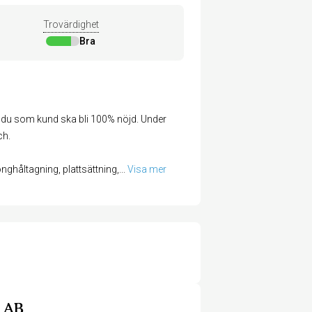
Trovärdighet
Bra
tt du som kund ska bli 100% nöjd. Under
ch.
nghåltagning, plattsättning,
... 
Visa mer
g AB