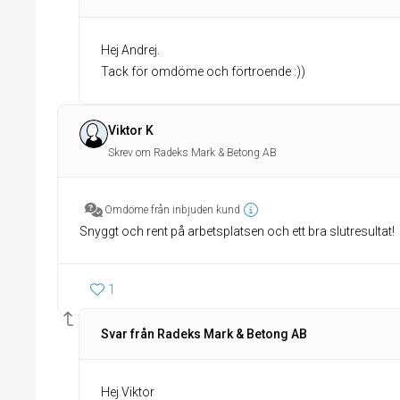
Hej Andrej.
Tack för omdöme och förtroende :))
Viktor K
Skrev om Radeks Mark & Betong AB
Omdöme från inbjuden kund
Snyggt och rent på arbetsplatsen och ett bra slutresultat!
1
Svar från Radeks Mark & Betong AB
Hej Viktor