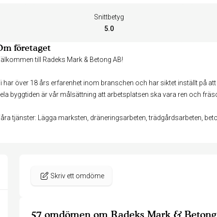
Snittbetyg
5.0
Om företaget
älkommen till Radeks Mark & Betong AB!
i har över 18 års erfarenhet inom branschen och har siktet inställt på a
ela byggtiden är vår målsättning att arbetsplatsen ska vara ren och fräs
åra tjänster: Lägga marksten, dräneringsarbeten, trädgårdsarbeten, beto
Skriv ett omdöme
57 omdömen om Radeks Mark & Beton