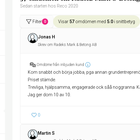
Sedan starten hos Reco 2020
Filter
Visar
57
omdömen med
5.0
i snittbetyg
0
Jonas H
Skrev om Radeks Mark & Betong AB
Omdöme från inbjuden kund
Kom snabbt och börja jobba, pga annan grundentreprenör 
Priset stämde.
Trevliga, hjälpsamma, engagerade ock såå noggranna. 
Jag ger dom 10 av 10.
0
Martin S