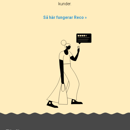
100%
kunder.
0%
0%
Så här fungerar Reco »
0%
0%