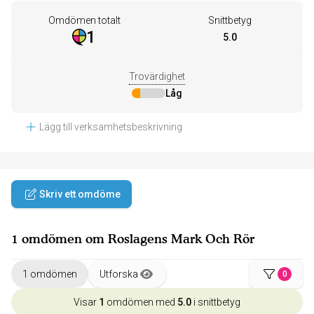
Omdömen totalt
Snittbetyg
1
5.0
Trovärdighet
Låg
Lägg till verksamhetsbeskrivning
Skriv ett omdöme
1 omdömen om Roslagens Mark Och Rör
1 omdömen
Utforska
0
Visar
1
omdömen med
5.0
i snittbetyg