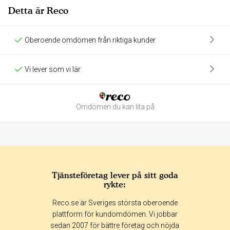
Detta är Reco
Oberoende omdömen från riktiga kunder
Vi lever som vi lär
Omdömen du kan lita på
Tjänsteföretag lever på sitt goda
rykte:
Betyg & tidpunkt:
Reco.se är Sveriges största oberoende
Alla
365 dagar
90 dagar
30 dagar
plattform för kundomdömen. Vi jobbar
sedan 2007 för bättre företag och nöjda