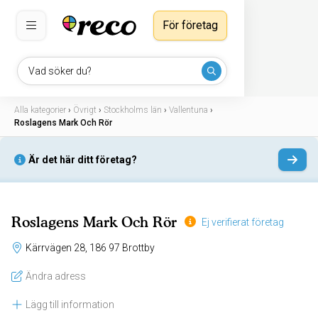
För företag
Vad söker du?
Alla kategorier
›
Övrigt
›
Stockholms län
›
Vallentuna
›
Roslagens Mark Och Rör
Är det här ditt företag?
Roslagens Mark Och Rör
Ej verifierat företag
Kärrvägen 28, 186 97 Brottby
Ändra adress
Lägg till information