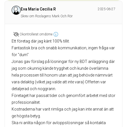
Eva Maria Cecilia R
2025-06-27
Skrev om Roslagens Mark Och Rör
Okontrollerat omdöme
Ett företag där jag känt 100% tillit.
Fantastisk bra och snabb kommunikation, ingen fråga var
för "dum"
Jonas gav förslag på lösningar för ny BDT anläggning där
jag som okunnig kände trygghet och kunde överlämna
hela processen till honom utan att jag behövde nämnvärt
vara delaktig (vilket jag valde att inte vara) Offerten var
detaljerad och noggrann.
Företaget har passat tider och genomfört arbetet med stor
professionalitet.
Kostnaderna har varit rimliga och jag kan inte annat än att
ge högsta betyg.
Ska ni anlita någon för avloppslösningar så kontakta