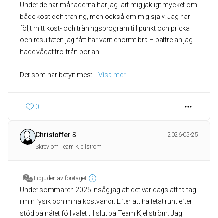
Under de här månaderna har jag lärt mig jäkligt mycket om
både kost och träning, men också om mig själv. Jag har
följt mitt kost- och träningsprogram till punkt och pricka
och resultaten jag fått har varit enormt bra – bättre än jag
hade vågat tro från början.
Det som har betytt mest
... 
Visa mer
0
Christoffer S
2026-05-25
Skrev om Team Kjellström
Inbjuden av företaget
​Under sommaren 2025 insåg jag att det var dags att ta tag
i min fysik och mina kostvanor. Efter att ha letat runt efter
stöd på nätet föll valet till slut på Team Kjellström. Jag