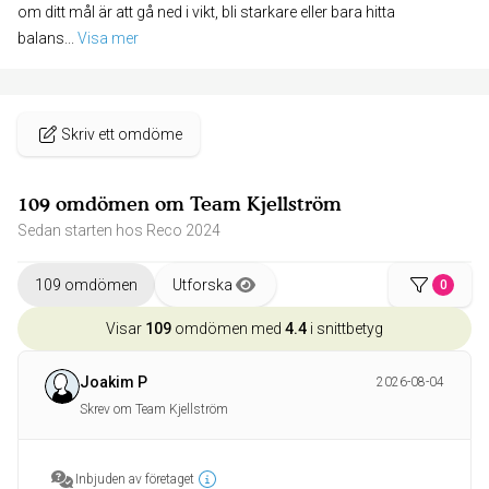
om ditt mål är att gå ned i vikt, bli starkare eller bara hitta
balans
... 
Visa mer
Skriv ett omdöme
109 omdömen om Team Kjellström
Sedan starten hos Reco 2024
109 omdömen
Utforska
0
Visar
109
omdömen med
4.4
i snittbetyg
Joakim P
2026-08-04
Skrev om Team Kjellström
Inbjuden av företaget