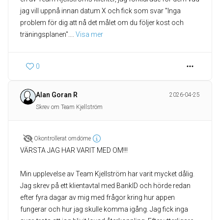
jag vill uppnå innan datum X och fick som svar "Inga
problem för dig att nå det målet om du följer kost och
träningsplanen".
... 
Visa mer
0
Alan Goran R
2026-04-25
Skrev om Team Kjellström
Okontrollerat omdöme
VÄRSTA JAG HAR VARIT MED OM!!!
Min upplevelse av Team Kjellström har varit mycket dålig.
Jag skrev på ett klientavtal med BankID och hörde redan
efter fyra dagar av mig med frågor kring hur appen
fungerar och hur jag skulle komma igång. Jag fick inga