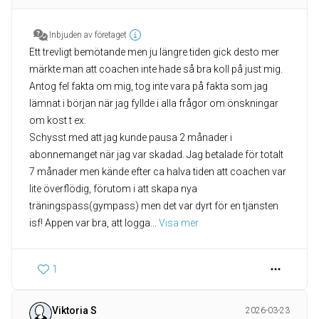
Inbjuden av företaget
Ett trevligt bemötande men ju längre tiden gick desto mer
märkte man att coachen inte hade så bra koll på just mig.
Antog fel fakta om mig, tog inte vara på fakta som jag
lämnat i början när jag fyllde i alla frågor om önskningar
om kost t ex.
Schysst med att jag kunde pausa 2 månader i
abonnemanget när jag var skadad. Jag betalade för totalt
7 månader men kände efter ca halva tiden att coachen var
lite överflödig, förutom i att skapa nya
träningspass(gympass) men det var dyrt för en tjänsten
isf! Appen var bra, att logga
... 
Visa mer
1
Viktoria S
2026-03-23