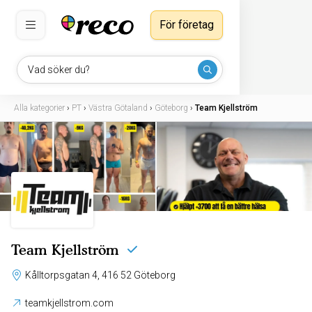
För företag
Vad söker du?
Alla kategorier
›
PT
›
Västra Götaland
›
Göteborg
›
Team Kjellström
Team Kjellström
Kålltorpsgatan 4, 416 52 Göteborg
teamkjellstrom.com