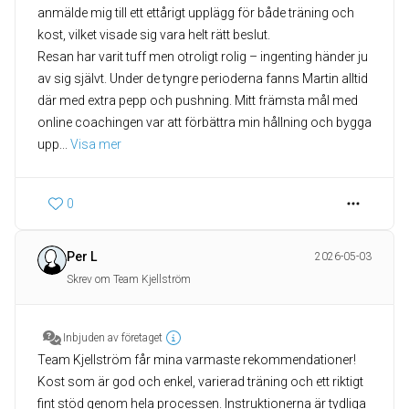
anmälde mig till ett ettårigt upplägg för både träning och
kost, vilket visade sig vara helt rätt beslut.
​Resan har varit tuff men otroligt rolig – ingenting händer ju
av sig självt. Under de tyngre perioderna fanns Martin alltid
där med extra pepp och pushning. Mitt främsta mål med
online coachingen var att förbättra min hållning och bygga
upp
... 
Visa mer
0
Per L
2026-05-03
Skrev om Team Kjellström
Inbjuden av företaget
Team Kjellström får mina varmaste rekommendationer!
Kost som är god och enkel, varierad träning och ett riktigt
fint stöd genom hela processen. Instruktionerna är tydliga