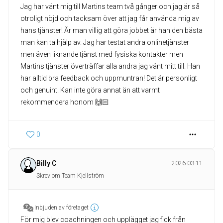
Jag har vänt mig till Martins team två gånger och jag är så
otroligt nöjd och tacksam över att jag får använda mig av
hans tjänster! Är man villig att göra jobbet är han den bästa
man kan ta hjälp av. Jag har testat andra onlinetjänster
men även liknande tjänst med fysiska kontakter men
Martins tjänster överträffar alla andra jag vänt mitt till. Han
har alltid bra feedback och uppmuntran! Det är personligt
och genuint. Kan inte göra annat än att varmt
rekommendera honom 🙌🏻
0
Billy C
2026-03-11
Skrev om Team Kjellström
Inbjuden av företaget
För mig blev coachningen och upplägget jag fick från