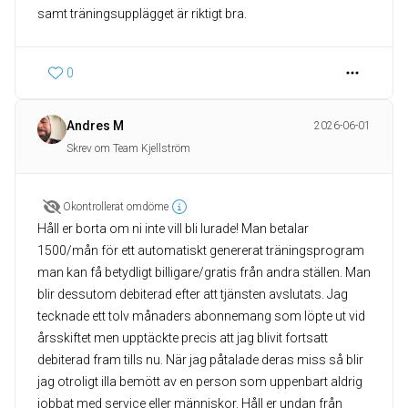
samt träningsupplägget är riktigt bra.
0
Andres M
2026-06-01
Skrev om Team Kjellström
Okontrollerat omdöme
Håll er borta om ni inte vill bli lurade! Man betalar
1500/mån för ett automatiskt genererat träningsprogram
man kan få betydligt billigare/gratis från andra ställen. Man
blir dessutom debiterad efter att tjänsten avslutats. Jag
tecknade ett tolv månaders abonnemang som löpte ut vid
årsskiftet men upptäckte precis att jag blivit fortsatt
debiterad fram tills nu. När jag påtalade deras miss så blir
jag otroligt illa bemött av en person som uppenbart aldrig
jobbat med service eller människor. Håll er undan från