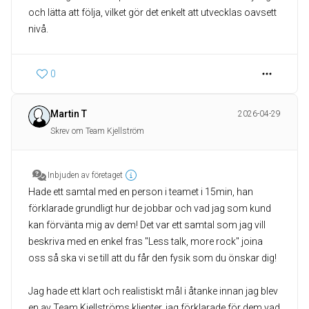
och lätta att följa, vilket gör det enkelt att utvecklas oavsett
nivå.
0
Martin T
2026-04-29
Skrev om Team Kjellström
Inbjuden av företaget
Hade ett samtal med en person i teamet i 15min, han
förklarade grundligt hur de jobbar och vad jag som kund
kan förvänta mig av dem! Det var ett samtal som jag vill
beskriva med en enkel fras "Less talk, more rock" joina
oss så ska vi se till att du får den fysik som du önskar dig!
Jag hade ett klart och realistiskt mål i åtanke innan jag blev
en av Team Kjellströms klienter, jag förklarade för dem vad