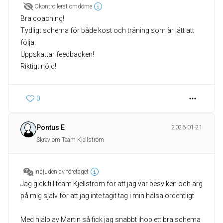
Okontrollerat omdöme
Bra coaching!
Tydligt schema för både kost och träning som är lätt att
följa.
Uppskattar feedbacken!
Riktigt nöjd!
0
Pontus E
2026-01-21
Skrev om Team Kjellström
Inbjuden av företaget
Jag gick till team Kjellström för att jag var besviken och arg
på mig själv för att jag inte tagit tag i min hälsa ordentligt.
Med hjälp av Martin så fick jag snabbt ihop ett bra schema