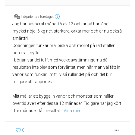
Inbjuden av företaget
Jag har passerat månad 5 av 12 och är så här långt
mycket nöjd. 6 kg ner, starkare, orkar mer och är nu också
smärtfri.
Coachingen funkar bra, piska och morot på rätt ställen
och i rätt syfte.
I början var det tufft med veckoavstämningarna då
resultaten inte blev som förväntat, men när man väl fått in
vanor som funkar i mitt liv så rullar det på och det blir
roligare att rapportera.
Mitt mål är att bygga in vanor och mönster som håller
över tid även efter dessa 12 månader. Tidigare har jag kört
i tre månader, fått resultat
... 
Visa mer
0