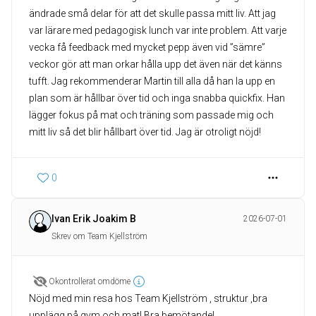
ändrade små delar för att det skulle passa mitt liv. Att jag
var lärare med pedagogisk lunch var inte problem. Att varje
vecka få feedback med mycket pepp även vid ”sämre”
veckor gör att man orkar hålla upp det även när det känns
tufft. Jag rekommenderar Martin till alla då han la upp en
plan som är hållbar över tid och inga snabba quickfix. Han
lägger fokus på mat och träning som passade mig och
mitt liv så det blir hållbart över tid. Jag är otroligt nöjd!
0
Ivan Erik Joakim B
2026-07-01
Skrev om Team Kjellström
Okontrollerat omdöme
Nöjd med min resa hos Team Kjellström , struktur ,bra
upplägg på gym och mat! Bra bemötande!