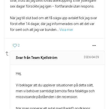
svar, trots att jag blivit lovad återkoppling. Efter ytterligare
sex dagar försökte jag igen – fortfarande utan respons.
När jag till slut bad om att få säga upp avtalet fick jag svar
först efter 14 dagar, där jag informerades om att det var
för sent och att jag var bunden
... 
Visa mer
2
2026-04-29
Svar från Team Kjellström
Hej,
Vi beklagar att du upplever situationen på detta sätt,
men vi behöver samtidigt bemöta flera felaktiga och
missvisande påståenden i din recension.
När man signerar ett avtal med BankID godkänns