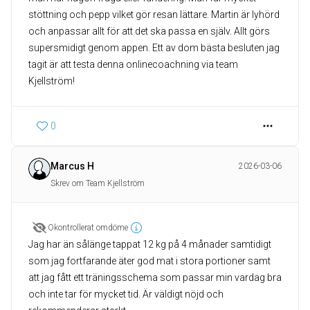
stöttning och pepp vilket gör resan lättare. Martin är lyhörd
och anpassar allt för att det ska passa en själv. Allt görs
supersmidigt genom appen. Ett av dom bästa besluten jag
tagit är att testa denna onlinecoachning via team
Kjellström!
0
Marcus H
2026-03-06
Skrev om Team Kjellström
Okontrollerat omdöme
Jag har än sålänge tappat 12 kg på 4 månader samtidigt
som jag fortfarande äter god mat i stora portioner samt
att jag fått ett träningsschema som passar min vardag bra
och inte tar för mycket tid. Är väldigt nöjd och