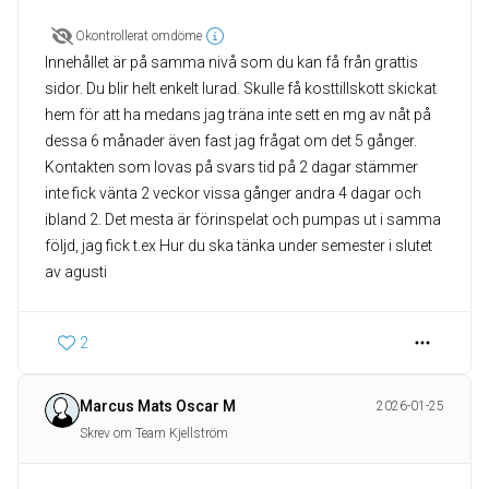
Okontrollerat omdöme
Innehållet är på samma nivå som du kan få från grattis
sidor. Du blir helt enkelt lurad. Skulle få kosttillskott skickat
hem för att ha medans jag träna inte sett en mg av nåt på
dessa 6 månader även fast jag frågat om det 5 gånger.
Kontakten som lovas på svars tid på 2 dagar stämmer
inte fick vänta 2 veckor vissa gånger andra 4 dagar och
ibland 2. Det mesta är förinspelat och pumpas ut i samma
följd, jag fick t.ex Hur du ska tänka under semester i slutet
av agusti
2
Marcus Mats Oscar M
2026-01-25
Skrev om Team Kjellström